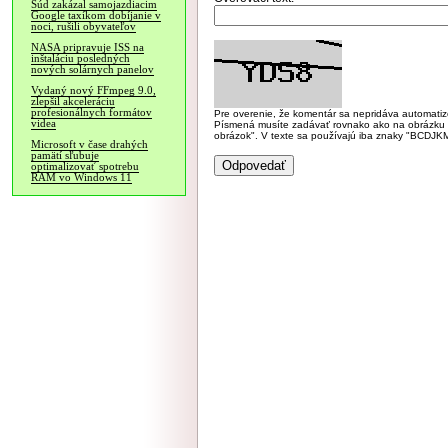
Súd zakázal samojazdiacim
Google taxíkom dobíjanie v
noci, rušili obyvateľov
NASA pripravuje ISS na
inštaláciu posledných
nových solárnych panelov
Vydaný nový FFmpeg 9.0,
zlepšil akceleráciu
profesionálnych formátov
Pre overenie, že komentár sa nepridáva automatizov
videa
Písmená musíte zadávať rovnako ako na obrázku veľk
obrázok". V texte sa používajú iba znaky "BC
Microsoft v čase drahých
pamätí sľubuje
optimalizovať spotrebu
RAM vo Windows 11