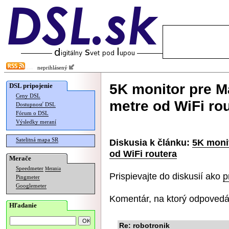
neprihlásený
5K monitor pre 
DSL pripojenie
Ceny DSL
metre od WiFi ro
Dostupnosť DSL
Fórum o DSL
Výsledky meraní
Satelitná mapa SR
Diskusia k článku:
5K moni
od WiFi routera
Merače
Speedmeter
Merania
Prispievajte do diskusií ako
p
Pingmeter
Googlemeter
Komentár, na ktorý odpovedá
Hľadanie
Re: robotronik