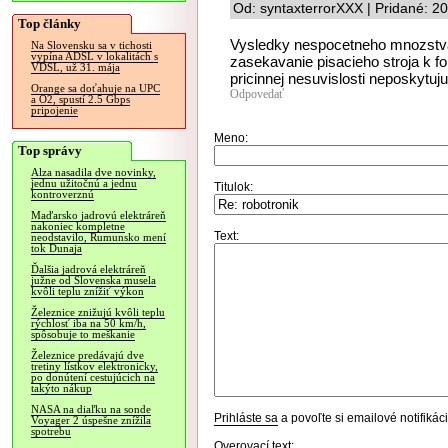
Od: syntaxterrorXXX | Pridané: 2
Top články
Vysledky nespocetneho mnozstva 
Na Slovensku sa v tichosti
vypína ADSL v lokalitách s
zasekavanie pisacieho stroja k f
VDSL, už 31. mája
pricinnej nesuvislosti neposkytuj
Orange sa doťahuje na UPC
Odpovedať
a O2, spustí 2.5 Gbps
pripojenie
Meno:
Top správy
Alza nasadila dve novinky,
jednu užitočnú a jednu
Titulok:
kontroverznú
Maďarsko jadrovú elektráreň
nakoniec kompletne
Text:
neodstavilo, Rumunsko mení
tok Dunaja
Ďalšia jadrová elektráreň
južne od Slovenska musela
kvôli teplu znížiť výkon
Železnice znižujú kvôli teplu
rýchlosť iba na 50 km/h,
spôsobuje to meškanie
Železnice predávajú dve
tretiny lístkov elektronicky,
po donútení cestujúcich na
takýto nákup
NASA na diaľku na sonde
Prihláste sa
a povoľte si emailové notifiká
Voyager 2 úspešne znížila
spotrebu
Overovací text: