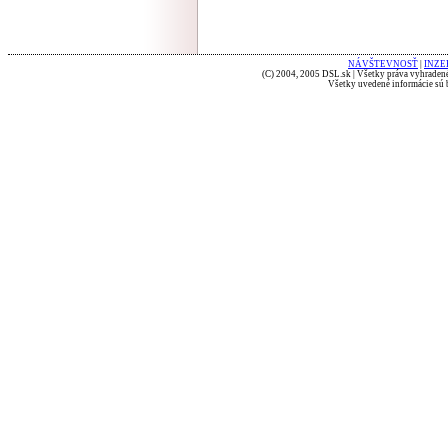
NÁVŠTEVNOSŤ
|
INZE
(C) 2004, 2005 DSL.sk | Všetky práva vyhradené
Všetky uvedené informácie sú b