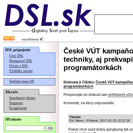
neprihlásený
České VÚT kampaňou
DSL pripojenie
Ceny DSL
techniky, aj prekvap
Dostupnosť DSL
programátorkách
Fórum o DSL
Výsledky meraní
Satelitná mapa SR
Diskusia k článku:
České VÚT kampaňou lá
programátorkách
Merače
Prispievajte do diskusií ako
prihlásený užív
Speedmeter
Merania
Komentár, na ktorý odpovedáte:
Pingmeter
Googlemeter
Titulok:
Hľadanie
Od: Meno: | Pridané: 2017-01-25 10:22:26
Pokial chce zazit dobry gangbang tak ur