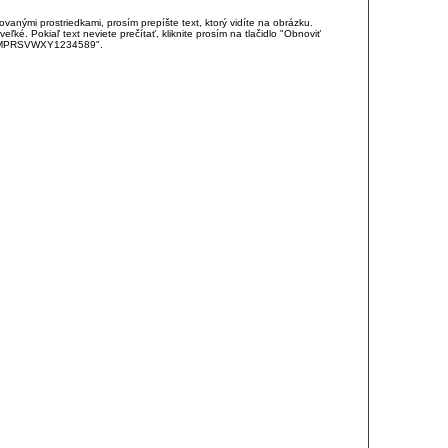
anými prostriedkami, prosím prepíšte text, ktorý vidíte na obrázku.
é. Pokiaľ text neviete prečítať, kliknite prosím na tlačidlo "Obnoviť
DJKMPRSVWXY1234589".