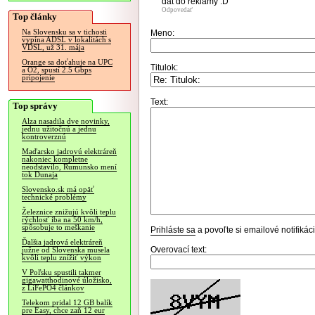
dat do reklamy :D
Odpovedať
Top články
Na Slovensku sa v tichosti
Meno:
vypína ADSL v lokalitách s
VDSL, už 31. mája
Orange sa doťahuje na UPC
Titulok:
a O2, spustí 2.5 Gbps
pripojenie
Text:
Top správy
Alza nasadila dve novinky,
jednu užitočnú a jednu
kontroverznú
Maďarsko jadrovú elektráreň
nakoniec kompletne
neodstavilo, Rumunsko mení
tok Dunaja
Slovensko.sk má opäť
technické problémy
Železnice znižujú kvôli teplu
rýchlosť iba na 50 km/h,
spôsobuje to meškanie
Prihláste sa
a povoľte si emailové notifiká
Ďalšia jadrová elektráreň
Overovací text:
južne od Slovenska musela
kvôli teplu znížiť výkon
V Poľsku spustili takmer
gigawatthodinové úložisko,
z LiFePO4 článkov
Telekom pridal 12 GB balík
pre Easy, chce zaň 12 eur