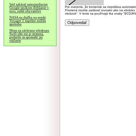
Súd zakázal samojazdiacim
Pre overenie, že komentár sa nepridáva automatizov
Google taxíkom dobíjanie v
Písmená musíte zadávať rovnako ako na obrázku veľk
noci, rušili obyvateľov
obrázok". V texte sa používajú iba znaky "BC
NASA na diaľku na sonde
Voyager 2 úspešne znížila
spotrebu
Misia na záchranu teleskopu
Swift ešte nie je stratená,
podarilo sa spomaliť jej
otáčanie