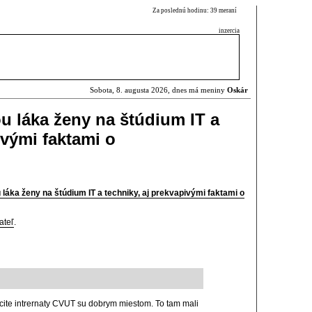
Za poslednú hodinu: 39 meraní
inzercia
Sobota, 8. augusta 2026, dnes má meniny
Oskár
 láka ženy na štúdium IT a
ivými faktami o
ka ženy na štúdium IT a techniky, aj prekvapivými faktami o
ateľ
.
cite intrernaty CVUT su dobrym miestom. To tam mali