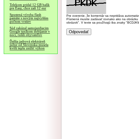
Telekom pridal 12 GB balík
pre Easy, chce zaň 12 eur
Spustená výroba flash
Pre overenie, že komentár sa nepridáva automatizov
pamäte s novým najvyšším
Písmená musíte zadávať rovnako ako na obrázku veľk
počtom vrstiev
obrázok". V texte sa používajú iba znaky "BC
Súd zakázal samojazdiacim
Google taxíkom dobíjanie v
noci, rušili obyvateľov
Ďalšia jadrová elektráreň
južne od Slovenska musela
kvôli teplu znížiť výkon