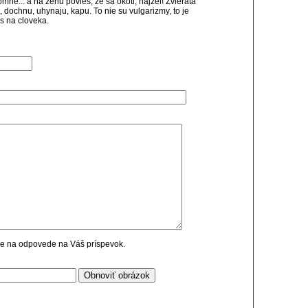
rie... a na zenu povies, ze sa okoti, hajzel! Zvierata
ju, dochnu, uhynaju, kapu. To nie su vulgarizmy, to je
es na cloveka.
cie na odpovede na Váš príspevok.