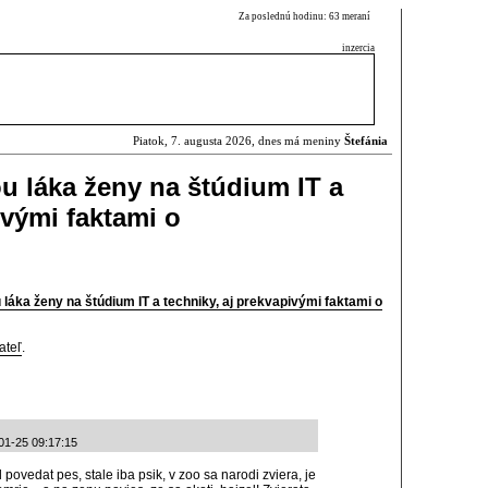
Za poslednú hodinu: 63 meraní
inzercia
Piatok, 7. augusta 2026, dnes má meniny
Štefánia
 láka ženy na štúdium IT a
ivými faktami o
ka ženy na štúdium IT a techniky, aj prekvapivými faktami o
ateľ
.
01-25 09:17:15
ovedat pes, stale iba psik, v zoo sa narodi zviera, je