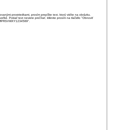
anými prostriedkami, prosím prepíšte text, ktorý vidíte na obrázku.
é. Pokiaľ text neviete prečítať, kliknite prosím na tlačidlo "Obnoviť
DJKMPRSVWXY1234589".