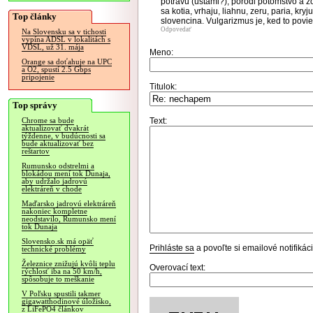
potravu (ustami?), porodi potomstvo a zom
sa kotia, vrhaju, liahnu, zeru, paria, kry
Top články
slovencina. Vulgarizmus je, ked to povi
Odpovedať
Na Slovensku sa v tichosti
vypína ADSL v lokalitách s
VDSL, už 31. mája
Meno:
Orange sa doťahuje na UPC
a O2, spustí 2.5 Gbps
pripojenie
Titulok:
Top správy
Text:
Chrome sa bude
aktualizovať dvakrát
týždenne, v budúcnosti sa
bude aktualizovať bez
reštartov
Rumunsko odstrelmi a
blokádou mení tok Dunaja,
aby udržalo jadrovú
elektráreň v chode
Maďarsko jadrovú elektráreň
nakoniec kompletne
neodstavilo, Rumunsko mení
tok Dunaja
Slovensko.sk má opäť
Prihláste sa
a povoľte si emailové notifiká
technické problémy
Železnice znižujú kvôli teplu
Overovací text:
rýchlosť iba na 50 km/h,
spôsobuje to meškanie
V Poľsku spustili takmer
gigawatthodinové úložisko,
z LiFePO4 článkov