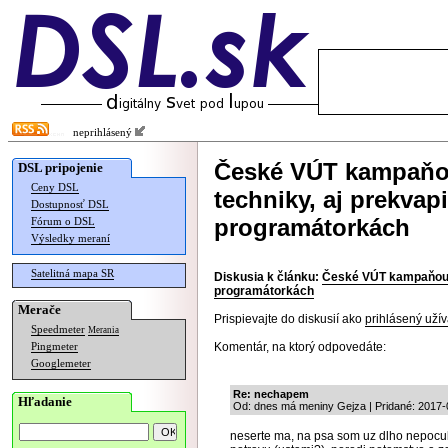
neprihlásený
České VÚT kampaňou
DSL pripojenie
Ceny DSL
techniky, aj prekvap
Dostupnosť DSL
programátorkách
Fórum o DSL
Výsledky meraní
Satelitná mapa SR
Diskusia k článku:
České VÚT kampaňou lá
programátorkách
Merače
Prispievajte do diskusií ako
prihlásený užív
Speedmeter
Merania
Komentár, na ktorý odpovedáte:
Pingmeter
Googlemeter
Re: nechapem
Hľadanie
Od: dnes má meniny Gejza | Pridané: 2017-
neserte ma, na psa som uz dlho nepocul p