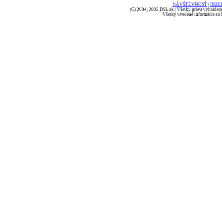
NÁVŠTEVNOSŤ
|
INZE
(C) 2004, 2005 DSL.sk | Všetky práva vyhradené
Všetky uvedené informácie sú b