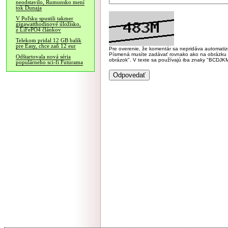
neodstavilo, Rumunsko mení
tok Dunaja
V Poľsku spustili takmer
gigawatthodinové úložisko,
z LiFePO4 článkov
Telekom pridal 12 GB balík
pre Easy, chce zaň 12 eur
Pre overenie, že komentár sa nepridáva automatizov
Písmená musíte zadávať rovnako ako na obrázku veľk
Odštartovala nová séria
obrázok". V texte sa používajú iba znaky "BC
populárneho sci-fi Futurama