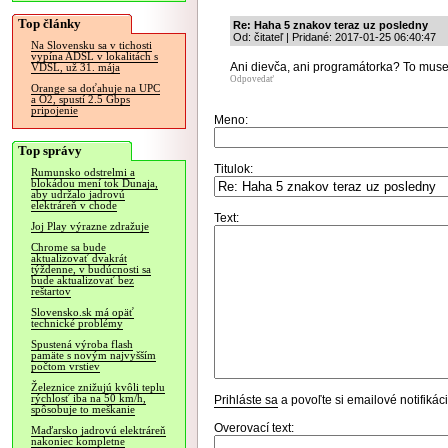
Top články
Re: Haha 5 znakov teraz uz posledny
Od: čitateľ | Pridané: 2017-01-25 06:40:47
Na Slovensku sa v tichosti
vypína ADSL v lokalitách s
Ani dievča, ani programátorka? To musel
VDSL, už 31. mája
Odpovedať
Orange sa doťahuje na UPC
a O2, spustí 2.5 Gbps
pripojenie
Meno:
Top správy
Titulok:
Rumunsko odstrelmi a
blokádou mení tok Dunaja,
aby udržalo jadrovú
elektráreň v chode
Text:
Joj Play výrazne zdražuje
Chrome sa bude
aktualizovať dvakrát
týždenne, v budúcnosti sa
bude aktualizovať bez
reštartov
Slovensko.sk má opäť
technické problémy
Spustená výroba flash
pamäte s novým najvyšším
počtom vrstiev
Železnice znižujú kvôli teplu
rýchlosť iba na 50 km/h,
Prihláste sa
a povoľte si emailové notifiká
spôsobuje to meškanie
Overovací text:
Maďarsko jadrovú elektráreň
nakoniec kompletne