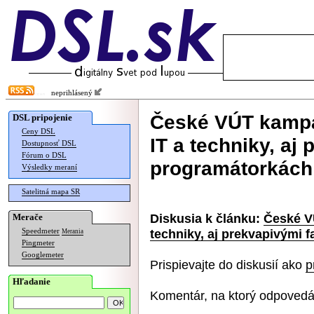
neprihlásený
České VÚT kampa
DSL pripojenie
Ceny DSL
IT a techniky, aj
Dostupnosť DSL
Fórum o DSL
programátorkách
Výsledky meraní
Satelitná mapa SR
Diskusia k článku:
České V
Merače
techniky, aj prekvapivými 
Speedmeter
Merania
Pingmeter
Googlemeter
Prispievajte do diskusií ako
p
Hľadanie
Komentár, na ktorý odpovedá