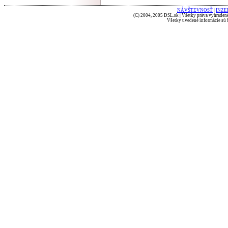
NÁVŠTEVNOSŤ
|
INZE
(C) 2004, 2005 DSL.sk | Všetky práva vyhradené
Všetky uvedené informácie sú b