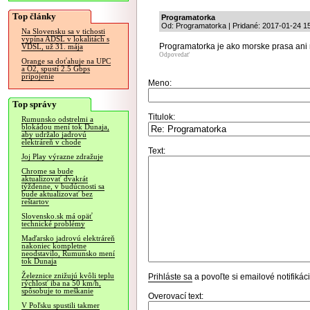
Top články
Programatorka
Od: Programatorka | Pridané: 2017-01-24 1
Na Slovensku sa v tichosti
vypína ADSL v lokalitách s
Programatorka je ako morske prasa ani 
VDSL, už 31. mája
Odpovedať
Orange sa doťahuje na UPC
a O2, spustí 2.5 Gbps
pripojenie
Meno:
Top správy
Titulok:
Rumunsko odstrelmi a
blokádou mení tok Dunaja,
aby udržalo jadrovú
elektráreň v chode
Text:
Joj Play výrazne zdražuje
Chrome sa bude
aktualizovať dvakrát
týždenne, v budúcnosti sa
bude aktualizovať bez
reštartov
Slovensko.sk má opäť
technické problémy
Maďarsko jadrovú elektráreň
nakoniec kompletne
neodstavilo, Rumunsko mení
tok Dunaja
Železnice znižujú kvôli teplu
Prihláste sa
a povoľte si emailové notifiká
rýchlosť iba na 50 km/h,
spôsobuje to meškanie
Overovací text:
V Poľsku spustili takmer