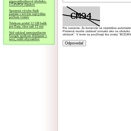
gigawatthodinové úložisko,
z LiFePO4 článkov
Spustená výroba flash
pamäte s novým najvyšším
počtom vrstiev
Telekom pridal 12 GB balík
pre Easy, chce zaň 12 eur
Pre overenie, že komentár sa nepridáva automatizov
Písmená musíte zadávať rovnako ako na obrázku veľk
Súd zakázal samojazdiacim
obrázok". V texte sa používajú iba znaky "BC
Google taxíkom dobíjanie v
noci, rušili obyvateľov