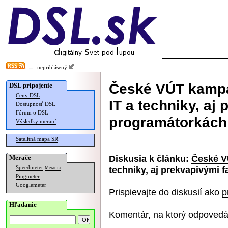
neprihlásený
České VÚT kampa
DSL pripojenie
Ceny DSL
IT a techniky, aj
Dostupnosť DSL
Fórum o DSL
programátorkách
Výsledky meraní
Satelitná mapa SR
Diskusia k článku:
České V
Merače
techniky, aj prekvapivými 
Speedmeter
Merania
Pingmeter
Googlemeter
Prispievajte do diskusií ako
p
Hľadanie
Komentár, na ktorý odpovedá