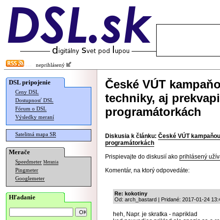
neprihlásený
České VÚT kampaňou
DSL pripojenie
Ceny DSL
techniky, aj prekvap
Dostupnosť DSL
programátorkách
Fórum o DSL
Výsledky meraní
Satelitná mapa SR
Diskusia k článku:
České VÚT kampaňou lá
programátorkách
Merače
Prispievajte do diskusií ako
prihlásený užív
Speedmeter
Merania
Komentár, na ktorý odpovedáte:
Pingmeter
Googlemeter
Re: kokotiny
Hľadanie
Od: arch_bastard | Pridané: 2017-01-24 13:
heh, Napr. je skratka - napriklad