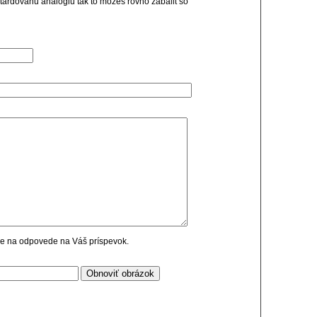
etardovanu analogiu tak to mozes rovno zabalit so
cie na odpovede na Váš príspevok.