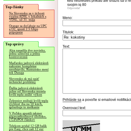
ked neuvedies priklad ale snazis sa o r
svojim iq 80
Top články
Odpovedať
Na Slovensku sa v tichosti
vypína ADSL v lokalitách s
Meno:
VDSL, už 31. mája
Orange sa doťahuje na UPC
a O2, spustí 2.5 Gbps
Titulok:
pripojenie
Top správy
Text:
Alza nasadila dve novinky,
jednu užitočnú a jednu
kontroverznú
Maďarsko jadrovú elektráreň
nakoniec kompletne
neodstavilo, Rumunsko mení
tok Dunaja
Slovensko.sk má opäť
technické problémy
Ďalšia jadrová elektráreň
južne od Slovenska musela
kvôli teplu znížiť výkon
Prihláste sa
a povoľte si emailové notifiká
Železnice znižujú kvôli teplu
rýchlosť iba na 50 km/h,
spôsobuje to meškanie
Overovací text:
V Poľsku spustili takmer
gigawatthodinové úložisko,
z LiFePO4 článkov
Telekom pridal 12 GB balík
pre Easy, chce zaň 12 eur