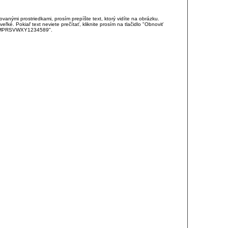
anými prostriedkami, prosím prepíšte text, ktorý vidíte na obrázku.
é. Pokiaľ text neviete prečítať, kliknite prosím na tlačidlo "Obnoviť
DJKMPRSVWXY1234589".