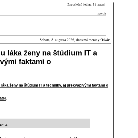
Za poslednú hodinu: 51 meraní
inzercia
Sobota, 8. augusta 2026, dnes má meniny
Oskár
 láka ženy na štúdium IT a
ivými faktami o
ka ženy na štúdium IT a techniky, aj prekvapivými faktami o
ateľ
.
42:54