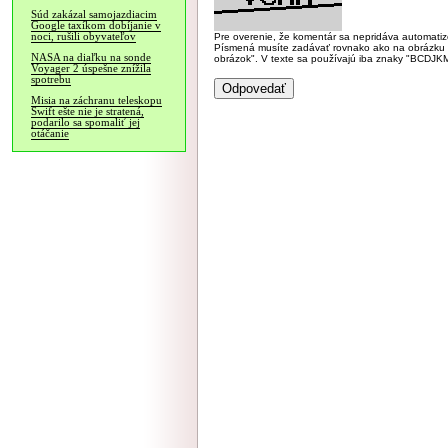
Súd zakázal samojazdiacim
Google taxíkom dobíjanie v
noci, rušili obyvateľov
Pre overenie, že komentár sa nepridáva automatizov
Písmená musíte zadávať rovnako ako na obrázku veľk
NASA na diaľku na sonde
obrázok". V texte sa používajú iba znaky "BC
Voyager 2 úspešne znížila
spotrebu
Misia na záchranu teleskopu
Swift ešte nie je stratená,
podarilo sa spomaliť jej
otáčanie