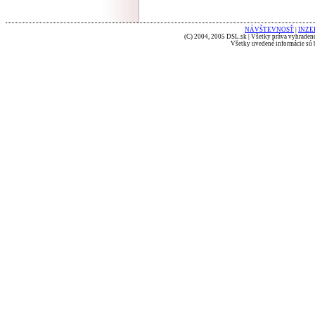
NÁVŠTEVNOSŤ
|
INZE
(C) 2004, 2005 DSL.sk | Všetky práva vyhradené
Všetky uvedené informácie sú b