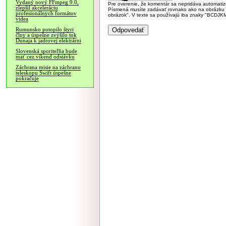
Vydaný nový FFmpeg 9.0,
Pre overenie, že komentár sa nepridáva automatizov
zlepšil akceleráciu
Písmená musíte zadávať rovnako ako na obrázku veľk
profesionálnych formátov
obrázok". V texte sa používajú iba znaky "BC
videa
Rumunsko potopilo štyri
člny a úspešne zvýšilo tok
Dunaja k jadrovej elektrárni
Slovenská sporiteľňa bude
mať cez víkend odstávku
Záchrana misie na záchranu
teleskopu Swift úspešne
pokračuje