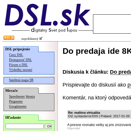
neprihlásený
Do predaja ide 8
DSL pripojenie
Ceny DSL
Dostupnosť DSL
Fórum o DSL
Výsledky meraní
Diskusia k článku:
Do preda
Satelitná mapa SR
Prispievajte do diskusií ako
p
Merače
Komentár, na ktorý odpovedá
Speedmeter
Merania
Pingmeter
Googlemeter
Re: realitna virtualita
Od: syntaxterrorXXX | Pridané: 2017-01-09 
Hľadanie
A presne rovnako velky aj pre znizovani
Odpovedať