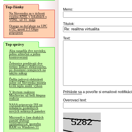
Top články
Meno:
Na Slovensku sa v tichosti
vypína ADSL v lokalitách s
VDSL, už 31. mája
Titulok:
Orange sa doťahuje na UPC
a O2, spustí 2.5 Gbps
pripojenie
Text:
Top správy
Alza nasadila dve novinky,
jednu užitočnú a jednu
kontroverznú
Železnice predávajú dve
tretiny lístkov elektronicky,
po donútení cestujúcich na
takýto nákup
Ďalšia jadrová elektráreň
južne od Slovenska musela
kvôli teplu znížiť výkon
Prihláste sa
a povoľte si emailové notifiká
V štvrtom reaktore
Mochoviec už beží štiepna
reakcia
Overovací text:
NASA pripravuje ISS na
inštaláciu posledných
nových solárnych panelov
Microsoft v čase drahých
pamätí sľubuje
optimalizovať spotrebu
RAM vo Windows 11