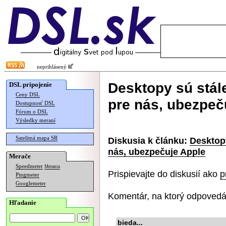
neprihlásený
Desktopy sú stále
DSL pripojenie
Ceny DSL
pre nás, ubezpeč
Dostupnosť DSL
Fórum o DSL
Výsledky meraní
Satelitná mapa SR
Diskusia k článku:
Desktopy
nás, ubezpečuje Apple
Merače
Speedmeter
Merania
Prispievajte do diskusií ako
p
Pingmeter
Googlemeter
Komentár, na ktorý odpovedá
Hľadanie
bieda...