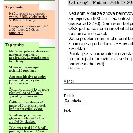
Od: dziny1 | Pridané: 2016-12-20
Top články
Ked som videl ze znova neinovova
Na Slovensku sa v tichosti
vypína ADSL v lokalitách s
za nejakych 800 Eur Hackintosh
VDSL, už 31. mája
grafika GTX770). Sam som bol pr
Orange sa doťahuje na UPC
OSX jedine co som nerozbehal bol
a O2, spustí 2.5 Gbps
co som ani necakal.
pripojenie
Vacsi problem som mal s dual boo
iso image a pridat tam USB ovlad
Top správy
zesekla).
Maďarsko jadrovú elektráreň
Pointa je z s porovnatelnou zosta
nakoniec kompletne
neodstavilo, Rumunsko mení
na menej ako polovicu a vsetko je 
tok Dunaja
pamate alebo ssd).
Slovensko.sk má opäť
Odpovedať
technické problémy
Alza nasadila dve novinky,
jednu užitočnú a jednu
Meno:
kontroverznú
Železnice znižujú kvôli teplu
rýchlosť iba na 50 km/h,
Titulok:
spôsobuje to meškanie
Ďalšia jadrová elektráreň
južne od Slovenska musela
kvôli teplu znížiť výkon
Text:
V Poľsku spustili takmer
gigawatthodinové úložisko,
z LiFePO4 článkov
Telekom pridal 12 GB balík
pre Easy, chce zaň 12 eur