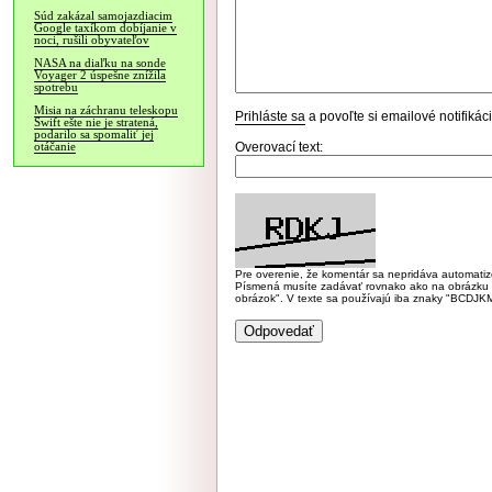
Súd zakázal samojazdiacim
Google taxíkom dobíjanie v
noci, rušili obyvateľov
NASA na diaľku na sonde
Voyager 2 úspešne znížila
spotrebu
Misia na záchranu teleskopu
Prihláste sa
a povoľte si emailové notifiká
Swift ešte nie je stratená,
podarilo sa spomaliť jej
Overovací text:
otáčanie
Pre overenie, že komentár sa nepridáva automatizov
Písmená musíte zadávať rovnako ako na obrázku veľk
obrázok". V texte sa používajú iba znaky "BC