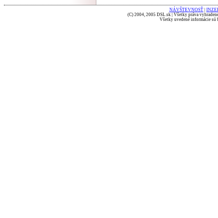
NÁVŠTEVNOSŤ
|
INZE
(C) 2004, 2005 DSL.sk | Všetky práva vyhradené
Všetky uvedené informácie sú b