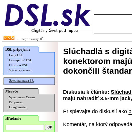
neprihlásený
Slúchadlá s digi
DSL pripojenie
Ceny DSL
konektorom majú 
Dostupnosť DSL
Fórum o DSL
dokončili štanda
Výsledky meraní
Satelitná mapa SR
Diskusia k článku:
Slúchad
Merače
majú nahradiť 3.5-mm jack,
Speedmeter
Merania
Pingmeter
Googlemeter
Prispievajte do diskusií ako
p
Hľadanie
Komentár, na ktorý odpovedá