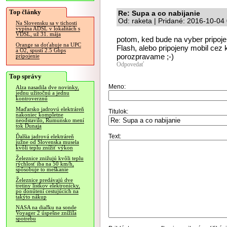
Top články
Re: Supa a co nabijanie
Od: raketa | Pridané: 2016-10-04
Na Slovensku sa v tichosti
vypína ADSL v lokalitách s
VDSL, už 31. mája
potom, ked bude na vyber pripoj
Orange sa doťahuje na UPC
Flash, alebo pripojeny mobil cez 
a O2, spustí 2.5 Gbps
porozpravame ;-)
pripojenie
Odpovedať
Top správy
Meno:
Alza nasadila dve novinky,
jednu užitočnú a jednu
kontroverznú
Maďarsko jadrovú elektráreň
Titulok:
nakoniec kompletne
neodstavilo, Rumunsko mení
tok Dunaja
Text:
Ďalšia jadrová elektráreň
južne od Slovenska musela
kvôli teplu znížiť výkon
Železnice znižujú kvôli teplu
rýchlosť iba na 50 km/h,
spôsobuje to meškanie
Železnice predávajú dve
tretiny lístkov elektronicky,
po donútení cestujúcich na
takýto nákup
NASA na diaľku na sonde
Voyager 2 úspešne znížila
spotrebu