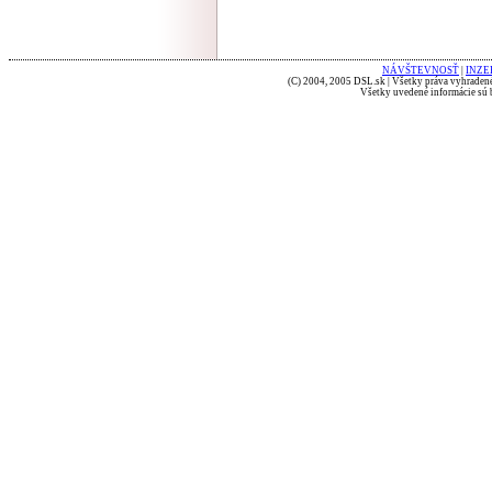
NÁVŠTEVNOSŤ
|
INZE
(C) 2004, 2005 DSL.sk | Všetky práva vyhradené
Všetky uvedené informácie sú b