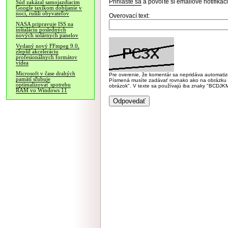
Prihláste sa
a povoľte si emailové notifiká
Súd zakázal samojazdiacim
Google taxíkom dobíjanie v
noci, rušili obyvateľov
Overovací text:
NASA pripravuje ISS na
inštaláciu posledných
nových solárnych panelov
Vydaný nový FFmpeg 9.0,
zlepšil akceleráciu
profesionálnych formátov
videa
Microsoft v čase drahých
Pre overenie, že komentár sa nepridáva automatizov
pamätí sľubuje
Písmená musíte zadávať rovnako ako na obrázku veľk
optimalizovať spotrebu
obrázok". V texte sa používajú iba znaky "BC
RAM vo Windows 11