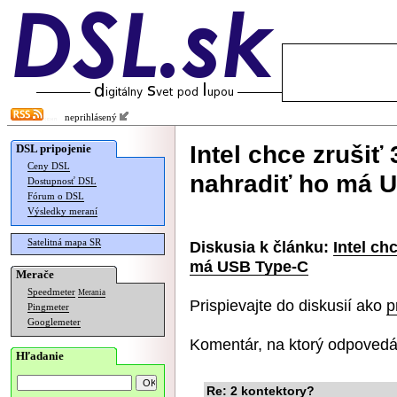
neprihlásený
Intel chce zrušiť
DSL pripojenie
Ceny DSL
nahradiť ho má 
Dostupnosť DSL
Fórum o DSL
Výsledky meraní
Satelitná mapa SR
Diskusia k článku:
Intel ch
má USB Type-C
Merače
Speedmeter
Merania
Prispievajte do diskusií ako
p
Pingmeter
Googlemeter
Komentár, na ktorý odpovedá
Hľadanie
Re: 2 kontektory?