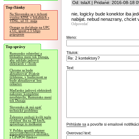
Od: tslaX | Pridané: 2016-08-18 
Top články
nie, logicky bude konektor iba j
Na Slovensku sa v tichosti
vypína ADSL v lokalitách s
nabijat. nebud nenazrany, chciet 
VDSL, už 31. mája
Odpovedať
Orange sa doťahuje na UPC
a O2, spustí 2.5 Gbps
pripojenie
Meno:
Top správy
Titulok:
Rumunsko odstrelmi a
blokádou mení tok Dunaja,
aby udržalo jadrovú
elektráreň v chode
Text:
Chrome sa bude
aktualizovať dvakrát
týždenne, v budúcnosti sa
bude aktualizovať bez
reštartov
Maďarsko jadrovú elektráreň
nakoniec kompletne
neodstavilo, Rumunsko mení
tok Dunaja
Slovensko.sk má opäť
technické problémy
Železnice znižujú kvôli teplu
rýchlosť iba na 50 km/h,
spôsobuje to meškanie
Prihláste sa
a povoľte si emailové notifiká
V Poľsku spustili takmer
Overovací text:
gigawatthodinové úložisko,
z LiFePO4 článkov