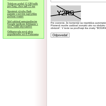
Telekom pridal 12 GB balík
pre Easy, chce zaň 12 eur
Spustená výroba flash
pamäte s novým najvyšším
počtom vrstiev
Súd zakázal samojazdiacim
Pre overenie, že komentár sa nepridáva automatizov
Google taxíkom dobíjanie v
Písmená musíte zadávať rovnako ako na obrázku veľk
noci, rušili obyvateľov
obrázok". V texte sa používajú iba znaky "BC
Odštartovala nová séria
populárneho sci-fi Futurama