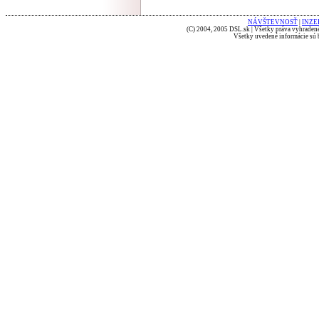
NÁVŠTEVNOSŤ
|
INZE
(C) 2004, 2005 DSL.sk | Všetky práva vyhradené
Všetky uvedené informácie sú b