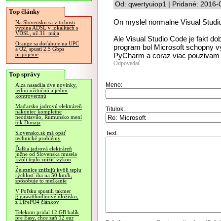
Od: qwertyuiop1 | Pridané: 2016-
Top články
On myslel normalne Visual Studi
Na Slovensku sa v tichosti
vypína ADSL v lokalitách s
VDSL, už 31. mája
Ale Visual Studio Code je fakt do
Orange sa doťahuje na UPC
program bol Microsoft schopny vy
a O2, spustí 2.5 Gbps
PyCharm a coraz viac pouzivam V
pripojenie
Odpovedať
Top správy
Meno:
Alza nasadila dve novinky,
jednu užitočnú a jednu
kontroverznú
Maďarsko jadrovú elektráreň
Titulok:
nakoniec kompletne
neodstavilo, Rumunsko mení
tok Dunaja
Text:
Slovensko.sk má opäť
technické problémy
Ďalšia jadrová elektráreň
južne od Slovenska musela
kvôli teplu znížiť výkon
Železnice znižujú kvôli teplu
rýchlosť iba na 50 km/h,
spôsobuje to meškanie
V Poľsku spustili takmer
gigawatthodinové úložisko,
z LiFePO4 článkov
Telekom pridal 12 GB balík
pre Easy, chce zaň 12 eur