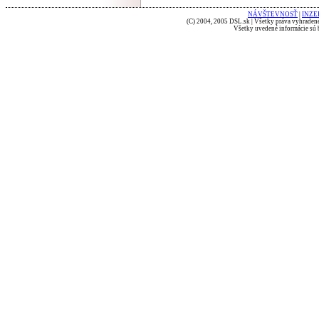
NÁVŠTEVNOSŤ
|
INZE
(C) 2004, 2005 DSL.sk | Všetky práva vyhradené
Všetky uvedené informácie sú b