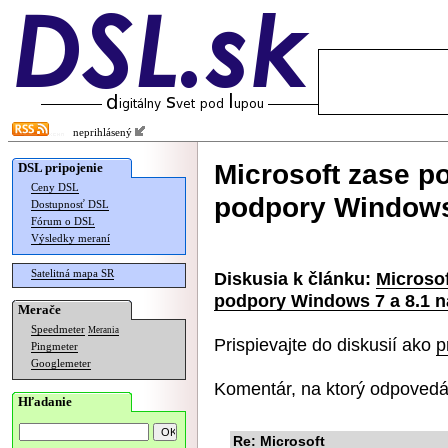
neprihlásený
Microsoft zase po
DSL pripojenie
Ceny DSL
podpory Windows 
Dostupnosť DSL
Fórum o DSL
Výsledky meraní
Satelitná mapa SR
Diskusia k článku:
Microsof
podpory Windows 7 a 8.1 na
Merače
Speedmeter
Merania
Prispievajte do diskusií ako
p
Pingmeter
Googlemeter
Komentár, na ktorý odpovedá
Hľadanie
Re: Microsoft