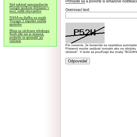
Prihláste sa
a povoľte si emailové notifiká
Súd zakázal samojazdiacim
Google taxíkom dobíjanie v
Overovací text:
noci, rušili obyvateľov
NASA na diaľku na sonde
Voyager 2 úspešne znížila
spotrebu
Misia na záchranu teleskopu
Swift ešte nie je stratená,
podarilo sa spomaliť jej
otáčanie
Pre overenie, že komentár sa nepridáva automatizov
Písmená musíte zadávať rovnako ako na obrázku veľk
obrázok". V texte sa používajú iba znaky "BC