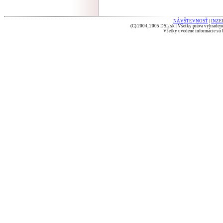
NÁVŠTEVNOSŤ
|
INZE
(C) 2004, 2005 DSL.sk | Všetky práva vyhradené
Všetky uvedené informácie sú b