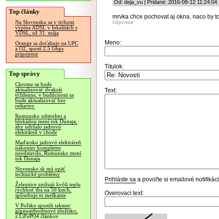
Od: deja_vu | Pridané: 2016-08-12 11:24:04
Top články
mrvka chce pochovat aj okna, naco by t
Na Slovensku sa v tichosti
Odpovedať
vypína ADSL v lokalitách s
VDSL, už 31. mája
Meno:
Orange sa doťahuje na UPC
a O2, spustí 2.5 Gbps
pripojenie
Titulok:
Top správy
Chrome sa bude
aktualizovať dvakrát
Text:
týždenne, v budúcnosti sa
bude aktualizovať bez
reštartov
Rumunsko odstrelmi a
blokádou mení tok Dunaja,
aby udržalo jadrovú
elektráreň v chode
Maďarsko jadrovú elektráreň
nakoniec kompletne
neodstavilo, Rumunsko mení
tok Dunaja
Slovensko.sk má opäť
technické problémy
Prihláste sa
a povoľte si emailové notifiká
Železnice znižujú kvôli teplu
rýchlosť iba na 50 km/h,
Overovací text:
spôsobuje to meškanie
V Poľsku spustili takmer
gigawatthodinové úložisko,
z LiFePO4 článkov