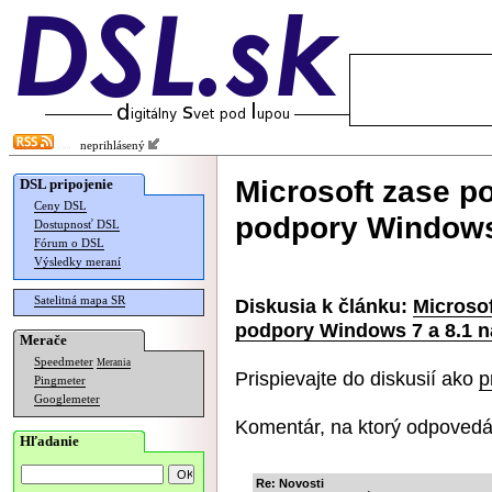
neprihlásený
Microsoft zase po
DSL pripojenie
Ceny DSL
podpory Windows 
Dostupnosť DSL
Fórum o DSL
Výsledky meraní
Satelitná mapa SR
Diskusia k článku:
Microsof
podpory Windows 7 a 8.1 na
Merače
Speedmeter
Merania
Prispievajte do diskusií ako
p
Pingmeter
Googlemeter
Komentár, na ktorý odpovedá
Hľadanie
Re: Novosti