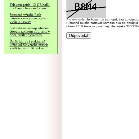
Telekom pridal 12 GB balík
pre Easy, chce zaň 12 eur
Spustená výroba flash
pamäte s novým najvyšším
Pre overenie, že komentár sa nepridáva automatizov
počtom vrstiev
Písmená musíte zadávať rovnako ako na obrázku veľk
obrázok". V texte sa používajú iba znaky "BC
Súd zakázal samojazdiacim
Google taxíkom dobíjanie v
noci, rušili obyvateľov
Ďalšia jadrová elektráreň
južne od Slovenska musela
kvôli teplu znížiť výkon