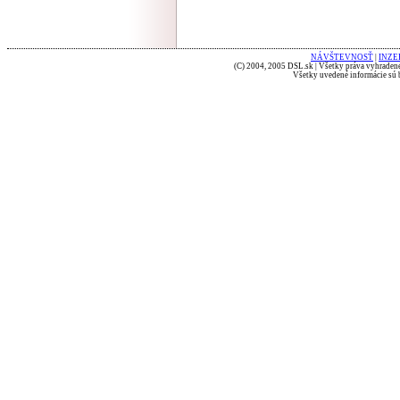
NÁVŠTEVNOSŤ
|
INZE
(C) 2004, 2005 DSL.sk | Všetky práva vyhradené
Všetky uvedené informácie sú b