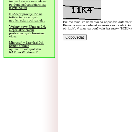
tretiny lístkov elektronicky,
po donútení cestujúcich na
takýto nákup
NASA pripravuje ISS na
inštaláciu posledných
nových solárnych panelov
Pre overenie, že komentár sa nepridáva automatizov
Písmená musíte zadávať rovnako ako na obrázku veľk
Vydaný nový FFmpeg 9.0,
obrázok". V texte sa používajú iba znaky "BC
zlepšil akceleráciu
profesionálnych formátov
videa
Microsoft v čase drahých
pamätí sľubuje
optimalizovať spotrebu
RAM vo Windows 11