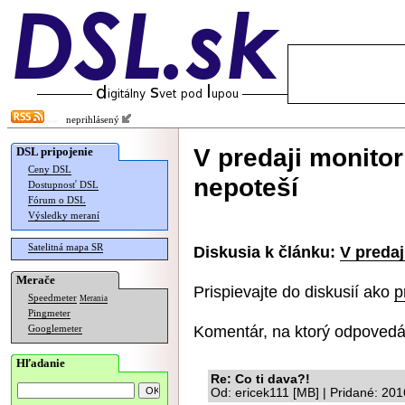
neprihlásený
V predaji monitor
DSL pripojenie
Ceny DSL
nepoteší
Dostupnosť DSL
Fórum o DSL
Výsledky meraní
Satelitná mapa SR
Diskusia k článku:
V predaj
Merače
Prispievajte do diskusií ako
p
Speedmeter
Merania
Pingmeter
Komentár, na ktorý odpovedá
Googlemeter
Hľadanie
Re: Co ti dava?!
Od: ericek111 [MB] | Pridané: 20