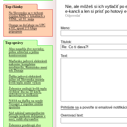
Nie, ale môžeš si ich vytlačiť p
Top články
e-kancli a len si prísť po hotový e-
Na Slovensku sa v tichosti
Odpovedať
vypína ADSL v lokalitách s
VDSL, už 31. mája
Orange sa doťahuje na UPC
Meno:
a O2, spustí 2.5 Gbps
pripojenie
Titulok:
Top správy
Alza nasadila dve novinky,
jednu užitočnú a jednu
kontroverznú
Text:
Maďarsko jadrovú elektráreň
nakoniec kompletne
neodstavilo, Rumunsko mení
tok Dunaja
Ďalšia jadrová elektráreň
južne od Slovenska musela
kvôli teplu znížiť výkon
Železnice znižujú kvôli teplu
rýchlosť iba na 50 km/h,
spôsobuje to meškanie
NASA na diaľku na sonde
Voyager 2 úspešne znížila
spotrebu
Prihláste sa
a povoľte si emailové notifiká
Súd zakázal samojazdiacim
Overovací text:
Google taxíkom dobíjanie v
noci, rušili obyvateľov
Železnice predávajú dve