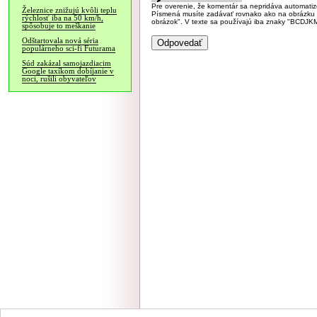
Pre overenie, že komentár sa nepridáva automatizov
Železnice znižujú kvôli teplu
Písmená musíte zadávať rovnako ako na obrázku veľk
rýchlosť iba na 50 km/h,
obrázok". V texte sa používajú iba znaky "BC
spôsobuje to meškanie
Odštartovala nová séria
populárneho sci-fi Futurama
Súd zakázal samojazdiacim
Google taxíkom dobíjanie v
noci, rušili obyvateľov
NÁVŠTEVNOSŤ
|
INZE