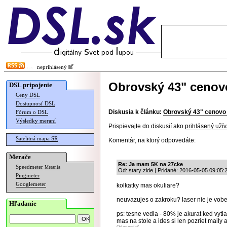
neprihlásený
Obrovský 43" cenov
DSL pripojenie
Ceny DSL
Dostupnosť DSL
Diskusia k článku:
Obrovský 43" cenovo
Fórum o DSL
Výsledky meraní
Prispievajte do diskusií ako
prihlásený užív
Satelitná mapa SR
Komentár, na ktorý odpovedáte:
Merače
Re: Ja mam 5K na 27cke
Speedmeter
Merania
Od: stary zide | Pridané: 2016-05-05 09:05:
Pingmeter
Googlemeter
kolkatky mas okuliare?
neuvazujes o zakroku? laser nie je vobe
Hľadanie
ps: tesne vedla - 80% je akurat ked vyti
mas na stole a ides si len pozriet maily 