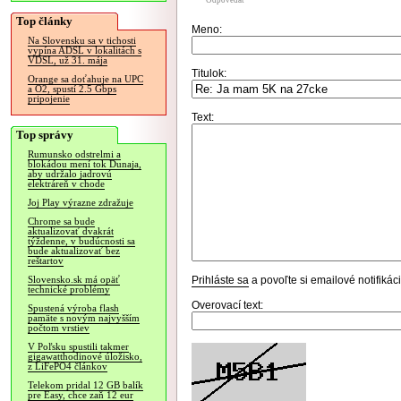
Odpovedať
Top články
Meno:
Na Slovensku sa v tichosti
vypína ADSL v lokalitách s
VDSL, už 31. mája
Titulok:
Orange sa doťahuje na UPC
a O2, spustí 2.5 Gbps
pripojenie
Text:
Top správy
Rumunsko odstrelmi a
blokádou mení tok Dunaja,
aby udržalo jadrovú
elektráreň v chode
Joj Play výrazne zdražuje
Chrome sa bude
aktualizovať dvakrát
týždenne, v budúcnosti sa
bude aktualizovať bez
reštartov
Prihláste sa
a povoľte si emailové notifiká
Slovensko.sk má opäť
technické problémy
Overovací text:
Spustená výroba flash
pamäte s novým najvyšším
počtom vrstiev
V Poľsku spustili takmer
gigawatthodinové úložisko,
z LiFePO4 článkov
Telekom pridal 12 GB balík
pre Easy, chce zaň 12 eur