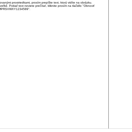
anými prostriedkami, prosím prepíšte text, ktorý vidíte na obrázku.
é. Pokiaľ text neviete prečítať, kliknite prosím na tlačidlo "Obnoviť
DJKMPRSVWXY1234589".
RCIA