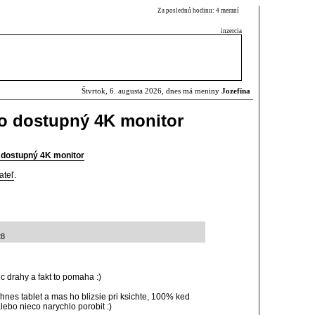
Za poslednú hodinu: 4 meraní
inzercia
Štvrtok, 6. augusta 2026, dnes má meniny
Jozefína
o dostupný 4K monitor
 dostupný 4K monitor
ateľ
.
28
c drahy a fakt to pomaha :)
ahnes tablet a mas ho blizsie pri ksichte, 100% ked
alebo nieco narychlo porobit :)