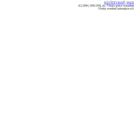
NÁVŠTEVNOSŤ
|
INZE
(C) 2004, 2005 DSL.sk | Všetky práva vyhradené
Všetky uvedené informácie sú b