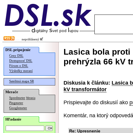
neprihlásený
Lasica bola proti
DSL pripojenie
Ceny DSL
prehrýzla 66 kV 
Dostupnosť DSL
Fórum o DSL
Výsledky meraní
Satelitná mapa SR
Diskusia k článku:
Lasica b
kV transformátor
Merače
Speedmeter
Merania
Prispievajte do diskusií ako
p
Pingmeter
Googlemeter
Komentár, na ktorý odpovedá
Hľadanie
Re: Upresnenie