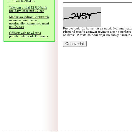
z LiFePO4 článkov
Telekom pridal 12 GB balík
pre Easy, chce zaň 12 eur
Maďarsko jadrovú elektráreň
nakoniec kompletne
neodstavilo, Rumunsko mení
tok Dunaja
Pre overenie, že komentár sa nepridáva automatizov
Písmená musíte zadávať rovnako ako na obrázku veľk
Odštartovala nová séria
obrázok". V texte sa používajú iba znaky "BC
populárneho sci-fi Futurama