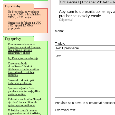
Od: slecna.l | Pridané: 2016-05-0
Top články
Aby som to upresnila uplne najvia
Na Slovensku sa v tichosti
vypína ADSL v lokalitách s
protibezne zvazky castic.
VDSL, už 31. mája
Odpovedať
Orange sa doťahuje na UPC
a O2, spustí 2.5 Gbps
pripojenie
Meno:
Top správy
Titulok:
Rumunsko odstrelmi a
blokádou mení tok Dunaja,
aby udržalo jadrovú
elektráreň v chode
Text:
Joj Play výrazne zdražuje
Chrome sa bude
aktualizovať dvakrát
týždenne, v budúcnosti sa
bude aktualizovať bez
reštartov
Slovensko.sk má opäť
technické problémy
Spustená výroba flash
pamäte s novým najvyšším
počtom vrstiev
Železnice znižujú kvôli teplu
rýchlosť iba na 50 km/h,
Prihláste sa
a povoľte si emailové notifiká
spôsobuje to meškanie
Overovací text:
V Poľsku spustili takmer
gigawatthodinové úložisko,