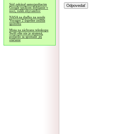
Súd zakázal samojazdiacim
Google taxíkom dobíjanie v
noci, rušili obyvateľov
NASA na diaľku na sonde
Voyager 2 úspešne znížila
spotrebu
Misia na záchranu teleskopu
Swift ešte nie je stratená,
podarilo sa spomaliť jej
otáčanie