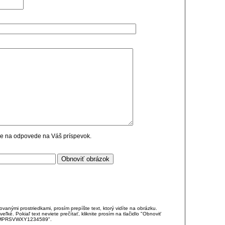
cie na odpovede na Váš príspevok.
anými prostriedkami, prosím prepíšte text, ktorý vidíte na obrázku.
é. Pokiaľ text neviete prečítať, kliknite prosím na tlačidlo "Obnoviť
DJKMPRSVWXY1234589".