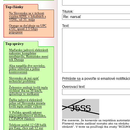
Top články
Titulok:
Na Slovensku sa v tichosti
vypína ADSL v lokalitách s
VDSL, už 31. mája
Text:
Orange sa doťahuje na UPC
a O2, spustí 2.5 Gbps
pripojenie
Top správy
Maďarsko jadrovú elektráreň
nakoniec kompletne
neodstavilo, Rumunsko mení
tok Dunaja
Alza nasadila dve novinky,
jednu užitočnú a jednu
kontroverznú
Slovensko.sk má opäť
Prihláste sa
a povoľte si emailové notifiká
technické problémy
Overovací text:
Železnice znižujú kvôli teplu
rýchlosť iba na 50 km/h,
spôsobuje to meškanie
Ďalšia jadrová elektráreň
južne od Slovenska musela
kvôli teplu znížiť výkon
V Poľsku spustili takmer
gigawatthodinové úložisko,
z LiFePO4 článkov
Pre overenie, že komentár sa nepridáva automatizov
Písmená musíte zadávať rovnako ako na obrázku veľk
Telekom pridal 12 GB balík
obrázok". V texte sa používajú iba znaky "BC
pre Easy, chce zaň 12 eur