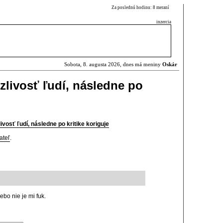
Za poslednú hodinu: 8 meraní
inzercia
Sobota, 8. augusta 2026, dnes má meniny
Oskár
zlivosť ľudí, následne po
ivosť ľudí, následne po kritike koriguje
ateľ
.
ebo nie je mi fuk.