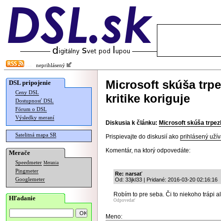
neprihlásený
Microsoft skúša trpe
DSL pripojenie
Ceny DSL
kritike koriguje
Dostupnosť DSL
Fórum o DSL
Výsledky meraní
Diskusia k článku:
Microsoft skúša trpezl
Satelitná mapa SR
Prispievajte do diskusií ako
prihlásený užív
Komentár, na ktorý odpovedáte:
Merače
Speedmeter
Merania
Pingmeter
Re: narsať
Googlemeter
Od: 33jkl33 | Pridané: 2016-03-20 02:16:16
Robím to pre seba. Či to niekoho trápi al
Hľadanie
Odpovedať
Meno: