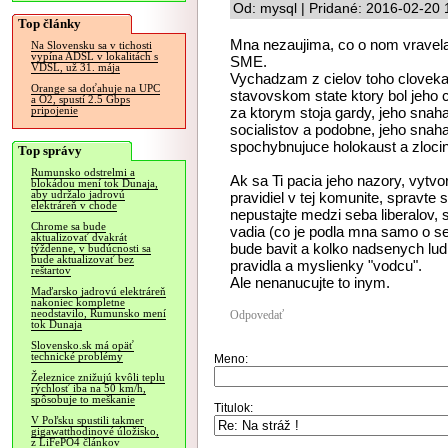
Od: mysql | Pridané: 2016-02-20 
Top články
Mna nezaujima, co o nom vravela 
Na Slovensku sa v tichosti
vypína ADSL v lokalitách s
SME.
VDSL, už 31. mája
Vychadzam z cielov toho cloveka 
Orange sa doťahuje na UPC
stavovskom state ktory bol jeho 
a O2, spustí 2.5 Gbps
za ktorym stoja gardy, jeho snaha 
pripojenie
socialistov a podobne, jeho snaha
spochybnujuce holokaust a zlocin
Top správy
Rumunsko odstrelmi a
Ak sa Ti pacia jeho nazory, vytvo
blokádou mení tok Dunaja,
aby udržalo jadrovú
pravidiel v tej komunite, spravte
elektráreň v chode
nepustajte medzi seba liberalov, 
Chrome sa bude
vadia (co je podla mna samo o se
aktualizovať dvakrát
bude bavit a kolko nadsenych lud
týždenne, v budúcnosti sa
bude aktualizovať bez
pravidla a myslienky "vodcu".
reštartov
Ale nenanucujte to inym.
Maďarsko jadrovú elektráreň
nakoniec kompletne
neodstavilo, Rumunsko mení
Odpovedať
tok Dunaja
Slovensko.sk má opäť
technické problémy
Meno:
Železnice znižujú kvôli teplu
rýchlosť iba na 50 km/h,
spôsobuje to meškanie
Titulok:
V Poľsku spustili takmer
gigawatthodinové úložisko,
z LiFePO4 článkov