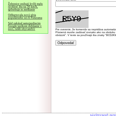
Železnice znižujú kvôli teplu
rýchlosť iba na 50 km/h,
spôsobuje to meškanie
Odštartovala nová séria
populárneho sci-fi Futurama
Súd zakázal samojazdiacim
Google taxíkom dobíjanie v
noci, rušili obyvateľov
Pre overenie, že komentár sa nepridáva automatizov
Písmená musíte zadávať rovnako ako na obrázku veľk
obrázok". V texte sa používajú iba znaky "BC
NÁVŠTEVNOSŤ
|
INZE