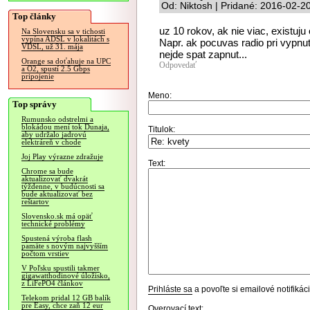
Od: Niktosh | Pridané: 2016-02-2
Top články
uz 10 rokov, ak nie viac, existuju 
Na Slovensku sa v tichosti
vypína ADSL v lokalitách s
Napr. ak pocuvas radio pri vypnu
VDSL, už 31. mája
nejde spat zapnut...
Orange sa doťahuje na UPC
Odpovedať
a O2, spustí 2.5 Gbps
pripojenie
Meno:
Top správy
Rumunsko odstrelmi a
blokádou mení tok Dunaja,
Titulok:
aby udržalo jadrovú
elektráreň v chode
Joj Play výrazne zdražuje
Text:
Chrome sa bude
aktualizovať dvakrát
týždenne, v budúcnosti sa
bude aktualizovať bez
reštartov
Slovensko.sk má opäť
technické problémy
Spustená výroba flash
pamäte s novým najvyšším
počtom vrstiev
V Poľsku spustili takmer
gigawatthodinové úložisko,
z LiFePO4 článkov
Prihláste sa
a povoľte si emailové notifiká
Telekom pridal 12 GB balík
pre Easy, chce zaň 12 eur
Overovací text: