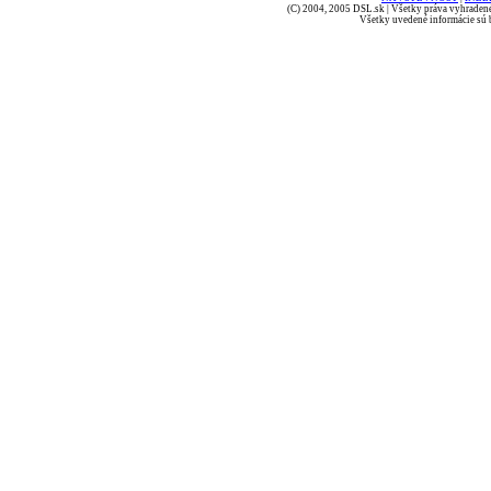
(C) 2004, 2005 DSL.sk | Všetky práva vyhradené
Všetky uvedené informácie sú b