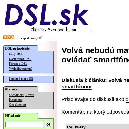
neprihlásený
Volvá nebudú ma
DSL pripojenie
Ceny DSL
ovládať smartfó
Dostupnosť DSL
Fórum o DSL
Výsledky meraní
Satelitná mapa SR
Diskusia k článku:
Volvá n
smartfónom
Merače
Speedmeter
Merania
Prispievajte do diskusií ako
p
Pingmeter
Googlemeter
Komentár, na ktorý odpovedá
Hľadanie
Re: kvety