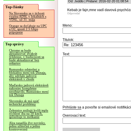
Od: Jeddlo | Pridané: 2016-02-20 01:08:54
Top články
Kebab je fajn,mne vadí davová psychóz
Na Slovensku sa v tichosti
Odpovedať
vypína ADSL v lokalitách s
VDSL, už 31. mája
Meno:
Orange sa doťahuje na UPC
a O2, spustí 2.5 Gbps
pripojenie
Titulok:
Top správy
Chrome sa bude
aktualizovať dvakrát
Text:
týždenne, v budúcnosti sa
bude aktualizovať bez
reštartov
Rumunsko odstrelmi a
blokádou mení tok Dunaja,
aby udržalo jadrovú
elektráreň v chode
Maďarsko jadrovú elektráreň
nakoniec kompletne
neodstavilo, Rumunsko mení
tok Dunaja
Slovensko.sk má opäť
technické problémy
Prihláste sa
a povoľte si emailové notifiká
Železnice znižujú kvôli teplu
rýchlosť iba na 50 km/h,
Overovací text:
spôsobuje to meškanie
Alza nasadila dve novinky,
jednu užitočnú a jednu
kontroverznú