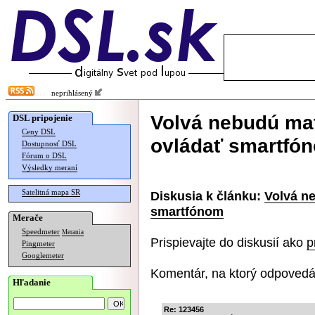
neprihlásený
Volvá nebudú ma
DSL pripojenie
Ceny DSL
ovládať smartfó
Dostupnosť DSL
Fórum o DSL
Výsledky meraní
Satelitná mapa SR
Diskusia k článku:
Volvá n
smartfónom
Merače
Speedmeter
Merania
Prispievajte do diskusií ako
p
Pingmeter
Googlemeter
Komentár, na ktorý odpovedá
Hľadanie
Re: 123456