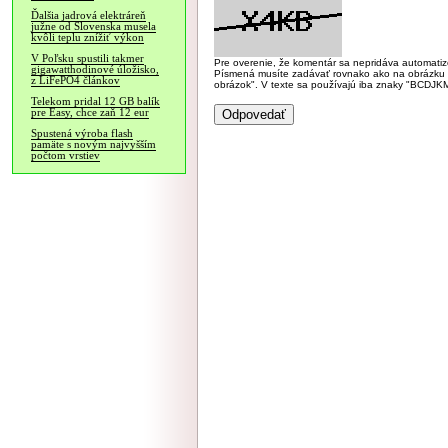
Ďalšia jadrová elektráreň
južne od Slovenska musela
kvôli teplu znížiť výkon
V Poľsku spustili takmer
Pre overenie, že komentár sa nepridáva automatizov
gigawatthodinové úložisko,
Písmená musíte zadávať rovnako ako na obrázku veľk
z LiFePO4 článkov
obrázok". V texte sa používajú iba znaky "BC
Telekom pridal 12 GB balík
pre Easy, chce zaň 12 eur
Spustená výroba flash
pamäte s novým najvyšším
počtom vrstiev