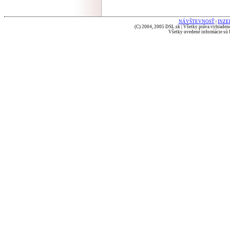
NÁVŠTEVNOSŤ
|
INZE
(C) 2004, 2005 DSL.sk | Všetky práva vyhradené
Všetky uvedené informácie sú b