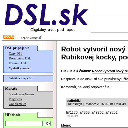
neprihlásený
Robot vytvoril nový 
DSL pripojenie
Ceny DSL
Rubikovej kocky, po
Dostupnosť DSL
Fórum o DSL
Výsledky meraní
Diskusia k článku:
Robot vytvoril nový re
Satelitná mapa SR
Prispievajte do diskusií ako
prihlásený užív
Komentár, na ktorý odpovedáte:
Merače
Speedmeter
Merania
Pingmeter
asdfghjkl
Googlemeter
Od: asdfgh | Pridané: 2016-02-18 17:34:49
&#1120; &#969; &#8362; &#8251;
Hľadanie
Odpovedať
Meno: