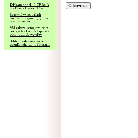
Telekom pridal 12 GB balík
pre Easy, chce zaň 12 eur
Spustená výroba flash
pamäte s novým najvyšším
počtom vrstiev
Súd zakázal samojazdiacim
Google taxíkom dobíjanie v
noci, rušili obyvateľov
Odštartovala nová séria
populárneho sci-fi Futurama