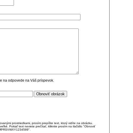
cie na odpovede na Váš príspevok.
anými prostriedkami, prosím prepíšte text, ktorý vidíte na obrázku.
é. Pokiaľ text neviete prečítať, kliknite prosím na tlačidlo "Obnoviť
DJKMPRSVWXY1234589".