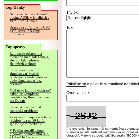
Top články
Titulok:
Na Slovensku sa v tichosti
vypína ADSL v lokalitách s
VDSL, už 31. mája
Text:
Orange sa doťahuje na UPC
a O2, spustí 2.5 Gbps
pripojenie
Top správy
Rumunsko odstrelmi a
blokádou mení tok Dunaja,
aby udržalo jadrovú
elektráreň v chode
Chrome sa bude
aktualizovať dvakrát
týždenne, v budúcnosti sa
bude aktualizovať bez
Prihláste sa
a povoľte si emailové notifiká
reštartov
Maďarsko jadrovú elektráreň
Overovací text:
nakoniec kompletne
neodstavilo, Rumunsko mení
tok Dunaja
Slovensko.sk má opäť
technické problémy
Železnice znižujú kvôli teplu
rýchlosť iba na 50 km/h,
spôsobuje to meškanie
Pre overenie, že komentár sa nepridáva automatizov
V Poľsku spustili takmer
Písmená musíte zadávať rovnako ako na obrázku veľk
gigawatthodinové úložisko,
obrázok". V texte sa používajú iba znaky "BC
z LiFePO4 článkov