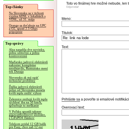
Toto vo finálnej hre možné nebude, len 
Top články
Odpovedať
Na Slovensku sa v tichosti
vypína ADSL v lokalitách s
Meno:
VDSL, už 31. mája
Orange sa doťahuje na UPC
a O2, spustí 2.5 Gbps
pripojenie
Titulok:
Top správy
Text:
Alza nasadila dve novinky,
jednu užitočnú a jednu
kontroverznú
Maďarsko jadrovú elektráreň
nakoniec kompletne
neodstavilo, Rumunsko mení
tok Dunaja
Slovensko.sk má opäť
technické problémy
Ďalšia jadrová elektráreň
južne od Slovenska musela
kvôli teplu znížiť výkon
Prihláste sa
a povoľte si emailové notifiká
Železnice znižujú kvôli teplu
rýchlosť iba na 50 km/h,
spôsobuje to meškanie
Overovací text:
V Poľsku spustili takmer
gigawatthodinové úložisko,
z LiFePO4 článkov
Telekom pridal 12 GB balík
pre Easy, chce zaň 12 eur