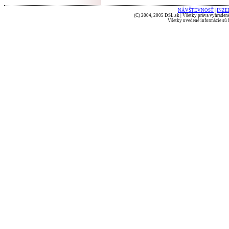
NÁVŠTEVNOSŤ
|
INZE
(C) 2004, 2005 DSL.sk | Všetky práva vyhradené
Všetky uvedené informácie sú b