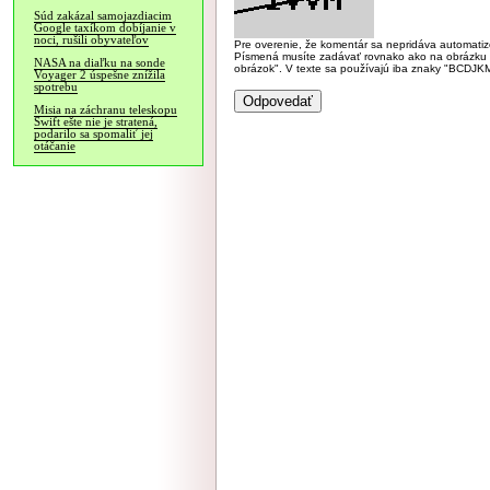
Súd zakázal samojazdiacim
Google taxíkom dobíjanie v
noci, rušili obyvateľov
Pre overenie, že komentár sa nepridáva automatizov
Písmená musíte zadávať rovnako ako na obrázku veľk
NASA na diaľku na sonde
obrázok". V texte sa používajú iba znaky "BC
Voyager 2 úspešne znížila
spotrebu
Misia na záchranu teleskopu
Swift ešte nie je stratená,
podarilo sa spomaliť jej
otáčanie