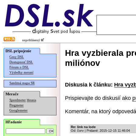
neprihlásený
Hra vyzbierala p
DSL pripojenie
Ceny DSL
miliónov
Dostupnosť DSL
Fórum o DSL
Výsledky meraní
Satelitná mapa SR
Diskusia k článku:
Hra vyzb
Merače
Prispievajte do diskusií ako
p
Speedmeter
Merania
Pingmeter
Komentár, na ktorý odpovedá
Googlemeter
Hľadanie
Re: link na lode
Od: čorv | Pridané: 2015-12-15 11:46:04