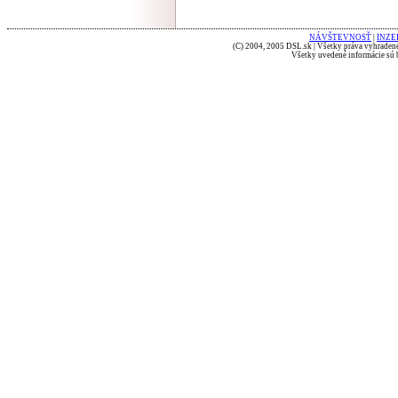
NÁVŠTEVNOSŤ
|
INZE
(C) 2004, 2005 DSL.sk | Všetky práva vyhradené
Všetky uvedené informácie sú b