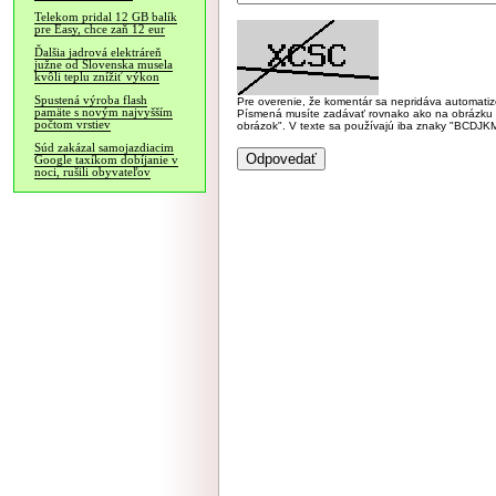
Telekom pridal 12 GB balík
pre Easy, chce zaň 12 eur
Ďalšia jadrová elektráreň
južne od Slovenska musela
kvôli teplu znížiť výkon
Spustená výroba flash
Pre overenie, že komentár sa nepridáva automatizov
pamäte s novým najvyšším
Písmená musíte zadávať rovnako ako na obrázku veľk
počtom vrstiev
obrázok". V texte sa používajú iba znaky "BC
Súd zakázal samojazdiacim
Google taxíkom dobíjanie v
noci, rušili obyvateľov