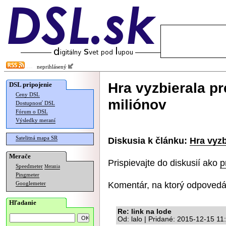
neprihlásený
Hra vyzbierala p
DSL pripojenie
Ceny DSL
miliónov
Dostupnosť DSL
Fórum o DSL
Výsledky meraní
Satelitná mapa SR
Diskusia k článku:
Hra vyzb
Merače
Prispievajte do diskusií ako
p
Speedmeter
Merania
Pingmeter
Komentár, na ktorý odpovedá
Googlemeter
Hľadanie
Re: link na lode
Od: lalo | Pridané: 2015-12-15 11