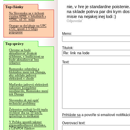
nie, v hre je standardne poistenie
Top články
na sklade potrva par dni kym dos
Na Slovensku sa v tichosti
misie na nejakej inej lodi :)
vypína ADSL v lokalitách s
VDSL, už 31. mája
Odpovedať
Orange sa doťahuje na UPC
a O2, spustí 2.5 Gbps
pripojenie
Meno:
Top správy
Titulok:
Chrome sa bude
aktualizovať dvakrát
týždenne, v budúcnosti sa
bude aktualizovať bez
Text:
reštartov
Rumunsko odstrelmi a
blokádou mení tok Dunaja,
aby udržalo jadrovú
elektráreň v chode
Maďarsko jadrovú elektráreň
nakoniec kompletne
neodstavilo, Rumunsko mení
tok Dunaja
Slovensko.sk má opäť
technické problémy
Železnice znižujú kvôli teplu
rýchlosť iba na 50 km/h,
Prihláste sa
a povoľte si emailové notifiká
spôsobuje to meškanie
V Poľsku spustili takmer
Overovací text:
gigawatthodinové úložisko,
z LiFePO4 článkov