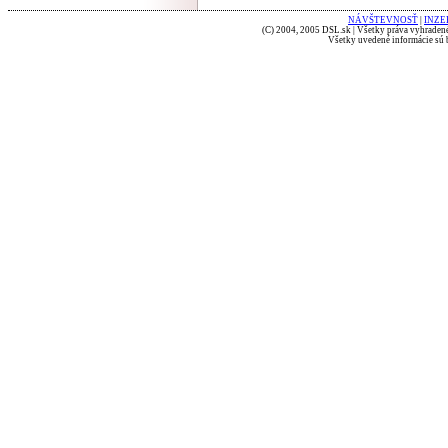
NÁVŠTEVNOSŤ
|
INZE
(C) 2004, 2005 DSL.sk | Všetky práva vyhradené
Všetky uvedené informácie sú b