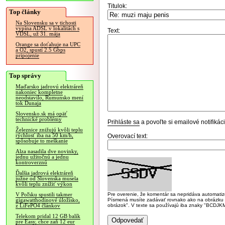
Titulok:
Top články
Na Slovensku sa v tichosti
vypína ADSL v lokalitách s
Text:
VDSL, už 31. mája
Orange sa doťahuje na UPC
a O2, spustí 2.5 Gbps
pripojenie
Top správy
Maďarsko jadrovú elektráreň
nakoniec kompletne
neodstavilo, Rumunsko mení
tok Dunaja
Slovensko.sk má opäť
technické problémy
Prihláste sa
a povoľte si emailové notifiká
Železnice znižujú kvôli teplu
rýchlosť iba na 50 km/h,
Overovací text:
spôsobuje to meškanie
Alza nasadila dve novinky,
jednu užitočnú a jednu
kontroverznú
Ďalšia jadrová elektráreň
južne od Slovenska musela
kvôli teplu znížiť výkon
Pre overenie, že komentár sa nepridáva automatizov
V Poľsku spustili takmer
Písmená musíte zadávať rovnako ako na obrázku veľk
gigawatthodinové úložisko,
obrázok". V texte sa používajú iba znaky "BC
z LiFePO4 článkov
Telekom pridal 12 GB balík
pre Easy, chce zaň 12 eur