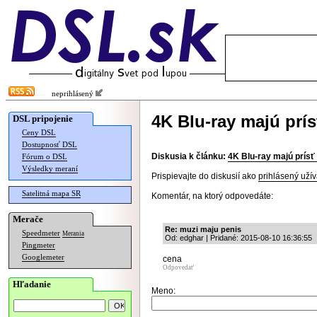
neprihlásený
4K Blu-ray majú prí
DSL pripojenie
Ceny DSL
Dostupnosť DSL
Diskusia k článku:
4K Blu-ray majú prísť
Fórum o DSL
Výsledky meraní
Prispievajte do diskusií ako
prihlásený užív
Satelitná mapa SR
Komentár, na ktorý odpovedáte:
Merače
Re: muzi maju penis
Speedmeter
Merania
Od: edghar | Pridané: 2015-08-10 16:36:55
Pingmeter
Googlemeter
cena
Odpovedať
Hľadanie
Meno: