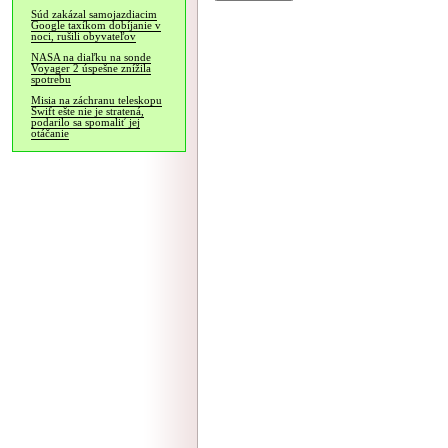
Súd zakázal samojazdiacim
Google taxíkom dobíjanie v
noci, rušili obyvateľov
NASA na diaľku na sonde
Voyager 2 úspešne znížila
spotrebu
Misia na záchranu teleskopu
Swift ešte nie je stratená,
podarilo sa spomaliť jej
otáčanie