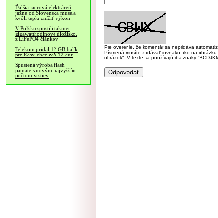
Ďalšia jadrová elektráreň
južne od Slovenska musela
kvôli teplu znížiť výkon
V Poľsku spustili takmer
gigawatthodinové úložisko,
z LiFePO4 článkov
Pre overenie, že komentár sa nepridáva automatizov
Telekom pridal 12 GB balík
Písmená musíte zadávať rovnako ako na obrázku veľk
pre Easy, chce zaň 12 eur
obrázok". V texte sa používajú iba znaky "BC
Spustená výroba flash
pamäte s novým najvyšším
počtom vrstiev