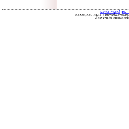
NÁVŠTEVNOSŤ
|
INZE
(C) 2004, 2005 DSL.sk | Všetky práva vyhradené
Všetky uvedené informácie sú b