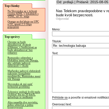
Od: prdlajs | Pridané: 2015-08-05
Top články
Nas Telekom pravdepodobne v reak
Na Slovensku sa v tichosti
vypína ADSL v lokalitách s
bude kvoli bezpecnosti.
VDSL, už 31. mája
Odpovedať
Orange sa doťahuje na UPC
a O2, spustí 2.5 Gbps
pripojenie
Meno:
Top správy
Titulok:
Chrome sa bude
aktualizovať dvakrát
týždenne, v budúcnosti sa
bude aktualizovať bez
reštartov
Text:
Rumunsko odstrelmi a
blokádou mení tok Dunaja,
aby udržalo jadrovú
elektráreň v chode
Maďarsko jadrovú elektráreň
nakoniec kompletne
neodstavilo, Rumunsko mení
tok Dunaja
Slovensko.sk má opäť
technické problémy
Železnice znižujú kvôli teplu
rýchlosť iba na 50 km/h,
spôsobuje to meškanie
Prihláste sa
a povoľte si emailové notifiká
Alza nasadila dve novinky,
Overovací text:
jednu užitočnú a jednu
kontroverznú