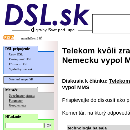
neprihlásený
Telekom kvôli zr
DSL pripojenie
Ceny DSL
Nemecku vypol 
Dostupnosť DSL
Fórum o DSL
Výsledky meraní
Satelitná mapa SR
Diskusia k článku:
Telekom
vypol MMS
Merače
Speedmeter
Merania
Prispievajte do diskusií ako
p
Pingmeter
Googlemeter
Komentár, na ktorý odpovedá
Hľadanie
technologia balsaja