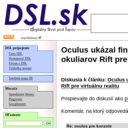
neprihlásený
Oculus ukázal fi
DSL pripojenie
Ceny DSL
okuliarov Rift pre
Dostupnosť DSL
Fórum o DSL
Výsledky meraní
Satelitná mapa SR
Diskusia k článku:
Oculus u
Rift pre virtuálnu realitu
Merače
Speedmeter
Merania
Prispievajte do diskusií ako
p
Pingmeter
Googlemeter
Komentár, na ktorý odpovedá
Hľadanie
Re: oculus pre konzole