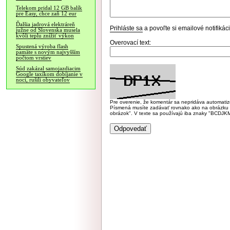
Telekom pridal 12 GB balík
pre Easy, chce zaň 12 eur
Ďalšia jadrová elektráreň
Prihláste sa
a povoľte si emailové notifiká
južne od Slovenska musela
kvôli teplu znížiť výkon
Overovací text:
Spustená výroba flash
pamäte s novým najvyšším
počtom vrstiev
Súd zakázal samojazdiacim
Google taxíkom dobíjanie v
noci, rušili obyvateľov
Pre overenie, že komentár sa nepridáva automatizov
Písmená musíte zadávať rovnako ako na obrázku veľk
obrázok". V texte sa používajú iba znaky "BC