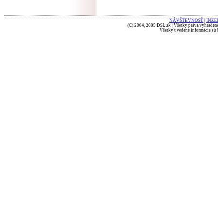
NÁVŠTEVNOSŤ
|
INZE
(C) 2004, 2005 DSL.sk | Všetky práva vyhradené
Všetky uvedené informácie sú b