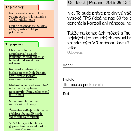
Od: block | Pridané: 2015-06-13 
Top články
Nie. To bude práve pre drvivú väč
Na Slovensku sa v tichosti
vypína ADSL v lokalitách s
vysoké FPS (ideálne nad 60 fps p
VDSL, už 31. mája
generácia konzolí ani náhodou n
Orange sa doťahuje na UPC
a O2, spustí 2.5 Gbps
Takže na konzolách môžeš s "no
pripojenie
nejakých jednoduchých casual hr
srandovným VR módom, kde už je 
Top správy
telke...
Chrome sa bude
Odpovedať
aktualizovať dvakrát
týždenne, v budúcnosti sa
bude aktualizovať bez
reštartov
Meno:
Rumunsko odstrelmi a
blokádou mení tok Dunaja,
aby udržalo jadrovú
elektráreň v chode
Titulok:
Maďarsko jadrovú elektráreň
nakoniec kompletne
neodstavilo, Rumunsko mení
Text:
tok Dunaja
Slovensko.sk má opäť
technické problémy
Železnice znižujú kvôli teplu
rýchlosť iba na 50 km/h,
spôsobuje to meškanie
V Poľsku spustili takmer
gigawatthodinové úložisko,
z LiFePO4 článkov