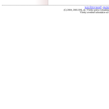
NÁVŠTEVNOSŤ
|
INZE
(C) 2004, 2005 DSL.sk | Všetky práva vyhradené
Všetky uvedené informácie sú b