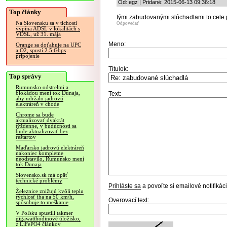
Od: egz | Pridané: 2015-06-13 09:36:18
Top články
tými zabudovanými slúchadlami to cele 
Na Slovensku sa v tichosti
Odpovedať
vypína ADSL v lokalitách s
VDSL, už 31. mája
Meno:
Orange sa doťahuje na UPC
a O2, spustí 2.5 Gbps
pripojenie
Titulok:
Top správy
Rumunsko odstrelmi a
blokádou mení tok Dunaja,
Text:
aby udržalo jadrovú
elektráreň v chode
Chrome sa bude
aktualizovať dvakrát
týždenne, v budúcnosti sa
bude aktualizovať bez
reštartov
Maďarsko jadrovú elektráreň
nakoniec kompletne
neodstavilo, Rumunsko mení
tok Dunaja
Slovensko.sk má opäť
technické problémy
Prihláste sa
a povoľte si emailové notifiká
Železnice znižujú kvôli teplu
rýchlosť iba na 50 km/h,
Overovací text:
spôsobuje to meškanie
V Poľsku spustili takmer
gigawatthodinové úložisko,
z LiFePO4 článkov