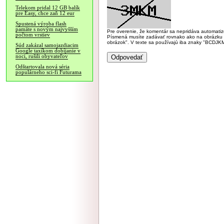
Telekom pridal 12 GB balík
pre Easy, chce zaň 12 eur
Spustená výroba flash
pamäte s novým najvyšším
Pre overenie, že komentár sa nepridáva automatizov
počtom vrstiev
Písmená musíte zadávať rovnako ako na obrázku veľk
obrázok". V texte sa používajú iba znaky "BC
Súd zakázal samojazdiacim
Google taxíkom dobíjanie v
noci, rušili obyvateľov
Odštartovala nová séria
populárneho sci-fi Futurama