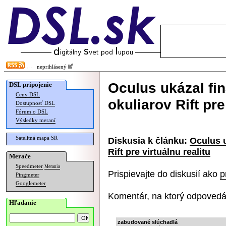
neprihlásený
Oculus ukázal fi
DSL pripojenie
Ceny DSL
okuliarov Rift pre
Dostupnosť DSL
Fórum o DSL
Výsledky meraní
Satelitná mapa SR
Diskusia k článku:
Oculus u
Rift pre virtuálnu realitu
Merače
Speedmeter
Merania
Prispievajte do diskusií ako
p
Pingmeter
Googlemeter
Komentár, na ktorý odpovedá
Hľadanie
zabudované slúchadlá