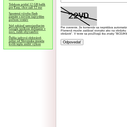
Telekom pridal 12 GB balík
pre Easy, chce zaň 12 eur
Spustená výroba flash
pamäte s novým najvyšším
počtom vrstiev
Súd zakázal samojazdiacim
Pre overenie, že komentár sa nepridáva automatizov
Google taxíkom dobíjanie v
Písmená musíte zadávať rovnako ako na obrázku veľk
noci, rušili obyvateľov
obrázok". V texte sa používajú iba znaky "BC
Ďalšia jadrová elektráreň
južne od Slovenska musela
kvôli teplu znížiť výkon