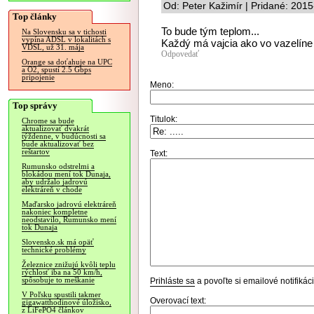
Od: Peter Kažimír | Pridané: 201
Top články
To bude tým teplom...
Na Slovensku sa v tichosti
vypína ADSL v lokalitách s
Každý má vajcia ako vo vazelíne
VDSL, už 31. mája
Odpovedať
Orange sa doťahuje na UPC
a O2, spustí 2.5 Gbps
pripojenie
Meno:
Top správy
Titulok:
Chrome sa bude
aktualizovať dvakrát
týždenne, v budúcnosti sa
bude aktualizovať bez
reštartov
Text:
Rumunsko odstrelmi a
blokádou mení tok Dunaja,
aby udržalo jadrovú
elektráreň v chode
Maďarsko jadrovú elektráreň
nakoniec kompletne
neodstavilo, Rumunsko mení
tok Dunaja
Slovensko.sk má opäť
technické problémy
Železnice znižujú kvôli teplu
rýchlosť iba na 50 km/h,
spôsobuje to meškanie
Prihláste sa
a povoľte si emailové notifiká
V Poľsku spustili takmer
Overovací text:
gigawatthodinové úložisko,
z LiFePO4 článkov