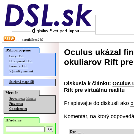
neprihlásený
Oculus ukázal fi
DSL pripojenie
Ceny DSL
okuliarov Rift pre
Dostupnosť DSL
Fórum o DSL
Výsledky meraní
Satelitná mapa SR
Diskusia k článku:
Oculus u
Rift pre virtuálnu realitu
Merače
Speedmeter
Merania
Prispievajte do diskusií ako
p
Pingmeter
Googlemeter
Komentár, na ktorý odpovedá
Hľadanie
Re: .....