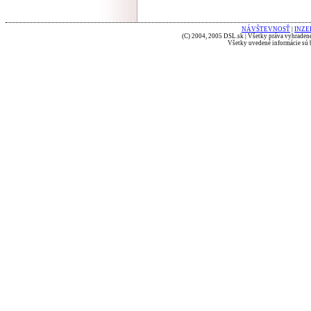
NÁVŠTEVNOSŤ
|
INZE
(C) 2004, 2005 DSL.sk | Všetky práva vyhradené
Všetky uvedené informácie sú b