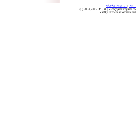
NÁVŠTEVNOSŤ
|
INZE
(C) 2004, 2005 DSL.sk | Všetky práva vyhradené
Všetky uvedené informácie sú b