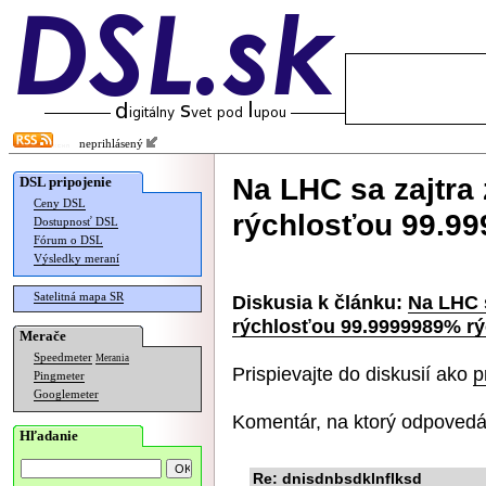
neprihlásený
Na LHC sa zajtra
DSL pripojenie
Ceny DSL
rýchlosťou 99.99
Dostupnosť DSL
Fórum o DSL
Výsledky meraní
Satelitná mapa SR
Diskusia k článku:
Na LHC s
rýchlosťou 99.9999989% rýc
Merače
Speedmeter
Merania
Prispievajte do diskusií ako
p
Pingmeter
Googlemeter
Komentár, na ktorý odpovedá
Hľadanie
Re: dnisdnbsdklnflksd