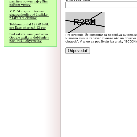
pamäte s novým najvyšším
počtom vrstiev
V Poľsku spustili takmer
gigawatthodinové úložisko,
z LiFePO4 článkov
Telekom pridal 12 GB balík
pre Easy, chce zaň 12 eur
Súd zakázal samojazdiacim
Pre overenie, že komentár sa nepridáva automatizov
Google taxíkom dobíjanie v
Písmená musíte zadávať rovnako ako na obrázku veľk
noci, rušili obyvateľov
obrázok". V texte sa používajú iba znaky "BC