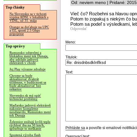
Od: neviem meno | Pridané: 2015
Top články
Vieč čo? Rozbehni sa hlavou oproti
Na Slovensku sa v tichosti
vypína ADSL v lokalitách s
Potom to zopakuj s niekým čo bud
VDSL, už 31. mája
Potom sa podeľ s výsledkami, leb
Orange sa doťahuje na UPC
Odpovedať
a O2, spustí 2.5 Gbps
pripojenie
Meno:
Top správy
Rumunsko odstrelmi a
blokádou mení tok Dunaja,
Titulok:
aby udržalo jadrovú
elektráreň v chode
Joj Play výrazne zdražuje
Text:
Chrome sa bude
aktualizovať dvakrát
týždenne, v budúcnosti sa
bude aktualizovať bez
reštartov
Slovensko.sk má opäť
technické problémy
Maďarsko jadrovú elektráreň
nakoniec kompletne
neodstavilo, Rumunsko mení
tok Dunaja
Železnice znižujú kvôli teplu
rýchlosť iba na 50 km/h,
Prihláste sa
a povoľte si emailové notifiká
spôsobuje to meškanie
Spustená výroba flash
Overovací text: