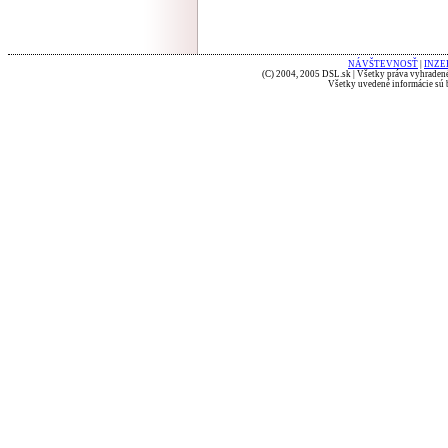
NÁVŠTEVNOSŤ
|
INZE
(C) 2004, 2005 DSL.sk | Všetky práva vyhradené
Všetky uvedené informácie sú b