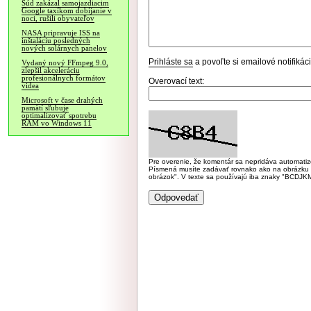
Súd zakázal samojazdiacim
Google taxíkom dobíjanie v
noci, rušili obyvateľov
NASA pripravuje ISS na
inštaláciu posledných
nových solárnych panelov
Prihláste sa
a povoľte si emailové notifiká
Vydaný nový FFmpeg 9.0,
zlepšil akceleráciu
profesionálnych formátov
Overovací text:
videa
Microsoft v čase drahých
pamätí sľubuje
optimalizovať spotrebu
RAM vo Windows 11
Pre overenie, že komentár sa nepridáva automatizov
Písmená musíte zadávať rovnako ako na obrázku veľk
obrázok". V texte sa používajú iba znaky "BC