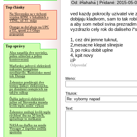
Od: iHahaha | Pridané: 2015-05-
Top články
ved kazdy pokrocily uzivatel vie 
Na Slovensku sa v tichosti
vypína ADSL v lokalitách s
dobijaju kladivom, sam to tak r
VDSL, už 31. mája
a aby som nebol svina prezradim 
Orange sa doťahuje na UPC
vyzdrazlo cely rok do daliseho i
a O2, spustí 2.5 Gbps
pripojenie
1, cez dni jemne tuknut,
2,mesacne klepat slinejsie
Top správy
3, po roku dobit uplne
Alza nasadila dve novinky,
4, kpit novy
jednu užitočnú a jednu
kontroverznú
i:P
Odpovedať
Maďarsko jadrovú elektráreň
nakoniec kompletne
neodstavilo, Rumunsko mení
tok Dunaja
Meno:
Železnice predávajú dve
tretiny lístkov elektronicky,
po donútení cestujúcich na
takýto nákup
Titulok:
Ďalšia jadrová elektráreň
južne od Slovenska musela
kvôli teplu znížiť výkon
Text:
Železnice znižujú kvôli teplu
rýchlosť iba na 50 km/h,
spôsobuje to meškanie
NASA na diaľku na sonde
Voyager 2 úspešne znížila
spotrebu