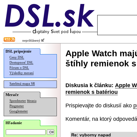
neprihlásený
Apple Watch majú
DSL pripojenie
Ceny DSL
štíhly remienok s
Dostupnosť DSL
Fórum o DSL
Výsledky meraní
Satelitná mapa SR
Diskusia k článku:
Apple Wa
remienok s batériou
Merače
Speedmeter
Merania
Prispievajte do diskusií ako
p
Pingmeter
Googlemeter
Komentár, na ktorý odpovedá
Hľadanie
Re: vyborny napad