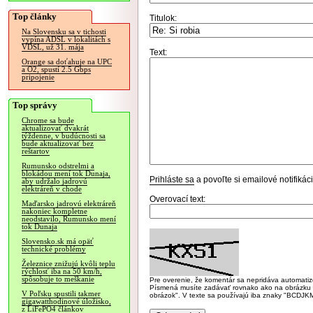
Top články
Titulok:
Na Slovensku sa v tichosti
vypína ADSL v lokalitách s
VDSL, už 31. mája
Text:
Orange sa doťahuje na UPC
a O2, spustí 2.5 Gbps
pripojenie
Top správy
Chrome sa bude
aktualizovať dvakrát
týždenne, v budúcnosti sa
bude aktualizovať bez
reštartov
Rumunsko odstrelmi a
blokádou mení tok Dunaja,
Prihláste sa
a povoľte si emailové notifiká
aby udržalo jadrovú
elektráreň v chode
Overovací text:
Maďarsko jadrovú elektráreň
nakoniec kompletne
neodstavilo, Rumunsko mení
tok Dunaja
Slovensko.sk má opäť
technické problémy
Železnice znižujú kvôli teplu
rýchlosť iba na 50 km/h,
spôsobuje to meškanie
Pre overenie, že komentár sa nepridáva automatizov
Písmená musíte zadávať rovnako ako na obrázku veľk
V Poľsku spustili takmer
obrázok". V texte sa používajú iba znaky "BC
gigawatthodinové úložisko,
z LiFePO4 článkov