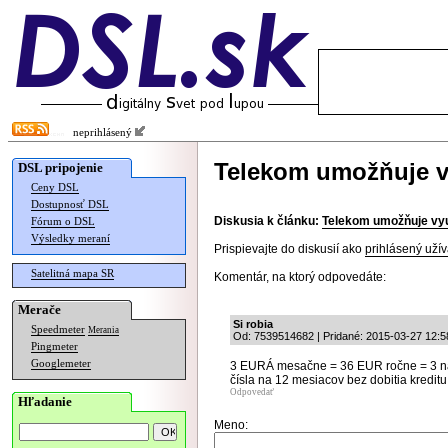
neprihlásený
Telekom umožňuje vy
DSL pripojenie
Ceny DSL
Dostupnosť DSL
Diskusia k článku:
Telekom umožňuje využ
Fórum o DSL
Výsledky meraní
Prispievajte do diskusií ako
prihlásený užív
Satelitná mapa SR
Komentár, na ktorý odpovedáte:
Merače
Si robia
Speedmeter
Merania
Od: 7539514682 | Pridané: 2015-03-27 12:5
Pingmeter
Googlemeter
3 EURÁ mesačne = 36 EUR ročne = 3 naj
čísla na 12 mesiacov bez dobitia kredit
Odpovedať
Hľadanie
Meno: