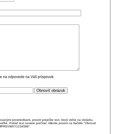
cie na odpovede na Váš príspevok.
anými prostriedkami, prosím prepíšte text, ktorý vidíte na obrázku.
é. Pokiaľ text neviete prečítať, kliknite prosím na tlačidlo "Obnoviť
DJKMPRSVWXY1234589".