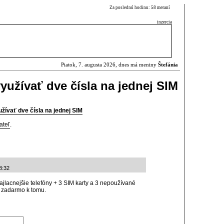
Za poslednú hodinu: 58 meraní
inzercia
Piatok, 7. augusta 2026, dnes má meniny
Štefánia
užívať dve čísla na jednej SIM
ívať dve čísla na jednej SIM
ateľ
.
8:32
lacnejšie telefóny + 3 SIM karty a 3 nepoužívané
u zadarmo k tomu.