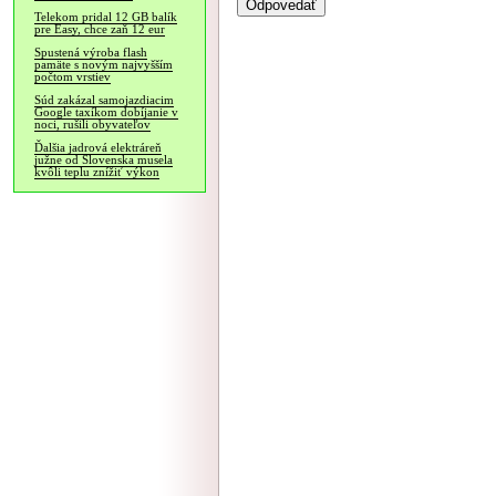
Telekom pridal 12 GB balík
pre Easy, chce zaň 12 eur
Spustená výroba flash
pamäte s novým najvyšším
počtom vrstiev
Súd zakázal samojazdiacim
Google taxíkom dobíjanie v
noci, rušili obyvateľov
Ďalšia jadrová elektráreň
južne od Slovenska musela
kvôli teplu znížiť výkon