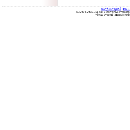
NÁVŠTEVNOSŤ
|
INZE
(C) 2004, 2005 DSL.sk | Všetky práva vyhradené
Všetky uvedené informácie sú b