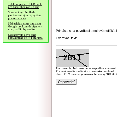
Telekom pridal 12 GB balík
pre Easy, chce zaň 12 eur
Spustená výroba flash
pamäte s novým najvyšším
počtom vrstiev
Súd zakázal samojazdiacim
Google taxíkom dobíjanie v
noci, rušili obyvateľov
Prihláste sa
a povoľte si emailové notifiká
Odštartovala nová séria
populárneho sci-fi Futurama
Overovací text:
Pre overenie, že komentár sa nepridáva automatizov
Písmená musíte zadávať rovnako ako na obrázku veľk
obrázok". V texte sa používajú iba znaky "BC