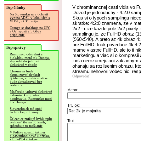
V chrominancnej casti vidis vo F
Top články
Dovod je jednoduchy - 4:2:0 sampl
Na Slovensku sa v tichosti
Skus si o typoch samplingu nieco p
vypína ADSL v lokalitách s
VDSL, už 31. mája
skratke: 4:2:0 znamena, ze v mati
2x2 - cize kazde pole 2x2 pixely
Orange sa doťahuje na UPC
a O2, spustí 2.5 Gbps
samplingu je, ze FullHD obraz (1
pripojenie
(960x540). A preto az 4k obraz 4
pre FullHD. Inak povedane 4k 4:2:
Top správy
mame vlastne FullHD, ale to ti ni
Rumunsko odstrelmi a
marketingu a viac si o kompresii
blokádou mení tok Dunaja,
ludia nerozumeju ani zakladnym v
aby udržalo jadrovú
elektráreň v chode
ohanaju sa rozlisenim obrazu, kt
streamu nehovori vobec nic, resp
Chrome sa bude
aktualizovať dvakrát
Odpovedať
týždenne, v budúcnosti sa
bude aktualizovať bez
reštartov
Meno:
Maďarsko jadrovú elektráreň
nakoniec kompletne
neodstavilo, Rumunsko mení
tok Dunaja
Titulok:
Slovensko.sk má opäť
technické problémy
Železnice znižujú kvôli teplu
Text:
rýchlosť iba na 50 km/h,
spôsobuje to meškanie
V Poľsku spustili takmer
gigawatthodinové úložisko,
z LiFePO4 článkov