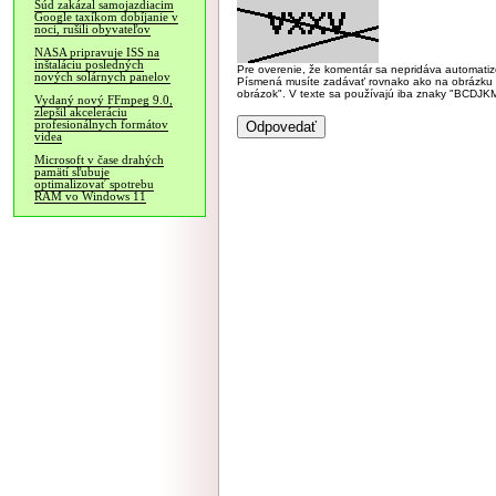
Súd zakázal samojazdiacim
Google taxíkom dobíjanie v
noci, rušili obyvateľov
NASA pripravuje ISS na
inštaláciu posledných
Pre overenie, že komentár sa nepridáva automatizov
nových solárnych panelov
Písmená musíte zadávať rovnako ako na obrázku veľk
obrázok". V texte sa používajú iba znaky "BC
Vydaný nový FFmpeg 9.0,
zlepšil akceleráciu
profesionálnych formátov
videa
Microsoft v čase drahých
pamätí sľubuje
optimalizovať spotrebu
RAM vo Windows 11