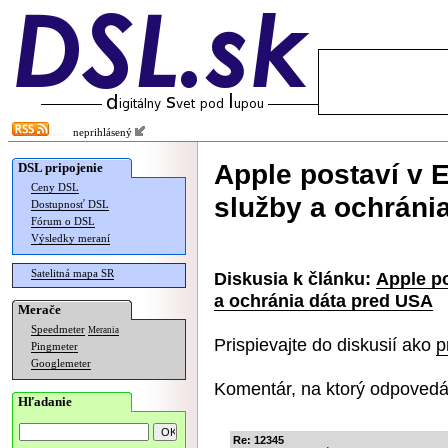
neprihlásený
Apple postaví v E
DSL pripojenie
Ceny DSL
služby a ochráni
Dostupnosť DSL
Fórum o DSL
Výsledky meraní
Satelitná mapa SR
Diskusia k článku:
Apple po
a ochránia dáta pred USA
Merače
Speedmeter
Merania
Prispievajte do diskusií ako
p
Pingmeter
Googlemeter
Komentár, na ktorý odpovedá
Hľadanie
Re: 12345