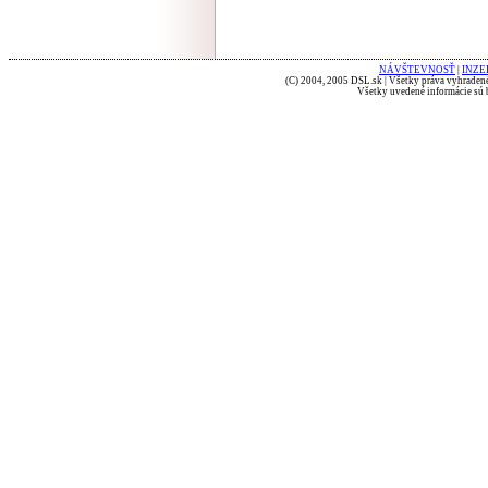
NÁVŠTEVNOSŤ
|
INZE
(C) 2004, 2005 DSL.sk | Všetky práva vyhradené
Všetky uvedené informácie sú b