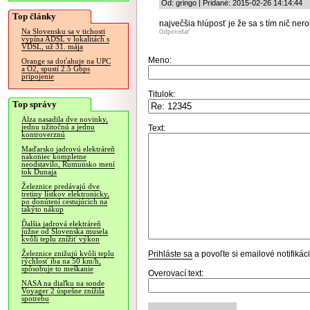
Od: gringo | Pridané: 2015-02-26 14:14:44
Top články
največšia hlúposť je že sa s tím nič nero
Na Slovensku sa v tichosti
Odpovedať
vypína ADSL v lokalitách s
VDSL, už 31. mája
Meno:
Orange sa doťahuje na UPC
a O2, spustí 2.5 Gbps
pripojenie
Titulok:
Top správy
Alza nasadila dve novinky,
jednu užitočnú a jednu
Text:
kontroverznú
Maďarsko jadrovú elektráreň
nakoniec kompletne
neodstavilo, Rumunsko mení
tok Dunaja
Železnice predávajú dve
tretiny lístkov elektronicky,
po donútení cestujúcich na
takýto nákup
Ďalšia jadrová elektráreň
južne od Slovenska musela
kvôli teplu znížiť výkon
Prihláste sa
a povoľte si emailové notifiká
Železnice znižujú kvôli teplu
rýchlosť iba na 50 km/h,
spôsobuje to meškanie
Overovací text:
NASA na diaľku na sonde
Voyager 2 úspešne znížila
spotrebu