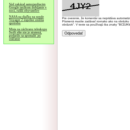
Súd zakázal samojazdiacim
Google taxíkom dobíjanie v
noci, rušili obyvateľov
NASA na diaľku na sonde
Pre overenie, že komentár sa nepridáva automatizov
Voyager 2 úspešne znížila
Písmená musíte zadávať rovnako ako na obrázku veľk
spotrebu
obrázok". V texte sa používajú iba znaky "BC
Misia na záchranu teleskopu
Swift ešte nie je stratená,
podarilo sa spomaliť jej
otáčanie