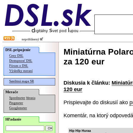
neprihlásený
Miniatúrna Polaro
DSL pripojenie
Ceny DSL
za 120 eur
Dostupnosť DSL
Fórum o DSL
Výsledky meraní
Satelitná mapa SR
Diskusia k článku:
Miniatúr
120 eur
Merače
Speedmeter
Merania
Prispievajte do diskusií ako
p
Pingmeter
Googlemeter
Komentár, na ktorý odpovedá
Hľadanie
Hip Hip Huraa