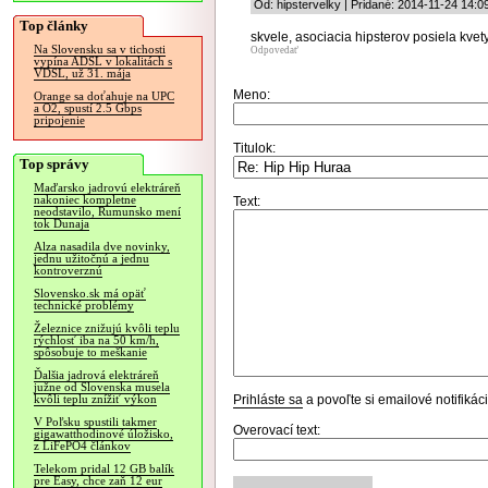
Od: hipstervelky | Pridané: 2014-11-24 14:0
Top články
skvele, asociacia hipsterov posiela kvety
Na Slovensku sa v tichosti
Odpovedať
vypína ADSL v lokalitách s
VDSL, už 31. mája
Meno:
Orange sa doťahuje na UPC
a O2, spustí 2.5 Gbps
pripojenie
Titulok:
Top správy
Maďarsko jadrovú elektráreň
nakoniec kompletne
Text:
neodstavilo, Rumunsko mení
tok Dunaja
Alza nasadila dve novinky,
jednu užitočnú a jednu
kontroverznú
Slovensko.sk má opäť
technické problémy
Železnice znižujú kvôli teplu
rýchlosť iba na 50 km/h,
spôsobuje to meškanie
Ďalšia jadrová elektráreň
južne od Slovenska musela
Prihláste sa
a povoľte si emailové notifiká
kvôli teplu znížiť výkon
V Poľsku spustili takmer
Overovací text:
gigawatthodinové úložisko,
z LiFePO4 článkov
Telekom pridal 12 GB balík
pre Easy, chce zaň 12 eur