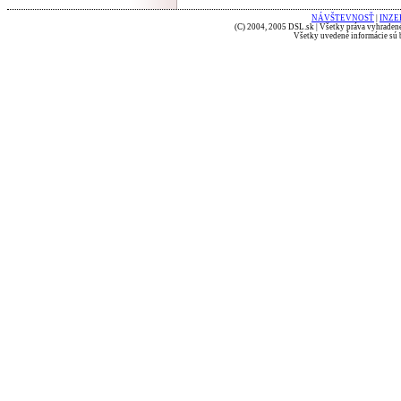
NÁVŠTEVNOSŤ
|
INZE
(C) 2004, 2005 DSL.sk | Všetky práva vyhradené
Všetky uvedené informácie sú b