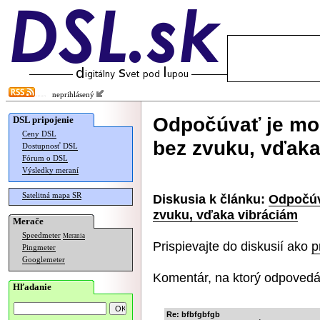
neprihlásený
Odpočúvať je mož
DSL pripojenie
Ceny DSL
bez zvuku, vďaka
Dostupnosť DSL
Fórum o DSL
Výsledky meraní
Satelitná mapa SR
Diskusia k článku:
Odpočúv
zvuku, vďaka vibráciám
Merače
Speedmeter
Merania
Prispievajte do diskusií ako
p
Pingmeter
Googlemeter
Komentár, na ktorý odpovedá
Hľadanie
Re: bfbfgbfgb