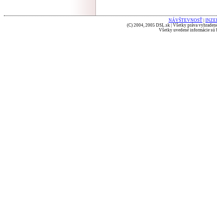
NÁVŠTEVNOSŤ
|
INZE
(C) 2004, 2005 DSL.sk | Všetky práva vyhradené
Všetky uvedené informácie sú b