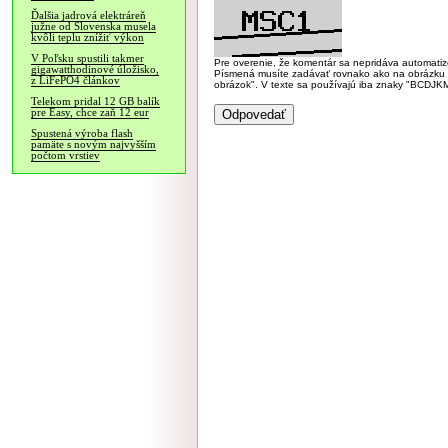
Ďalšia jadrová elektráreň
južne od Slovenska musela
kvôli teplu znížiť výkon
V Poľsku spustili takmer
Pre overenie, že komentár sa nepridáva automatizov
gigawatthodinové úložisko,
Písmená musíte zadávať rovnako ako na obrázku veľk
z LiFePO4 článkov
obrázok". V texte sa používajú iba znaky "BC
Telekom pridal 12 GB balík
pre Easy, chce zaň 12 eur
Spustená výroba flash
pamäte s novým najvyšším
počtom vrstiev