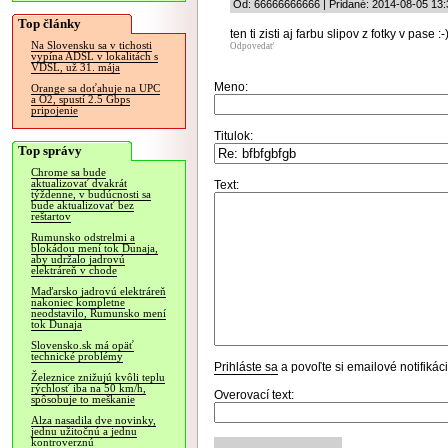
Od: 66666666666 | Pridané: 2014-08-05 13:
Top články
ten ti zisti aj farbu slipov z fotky v pase :-
Na Slovensku sa v tichosti
Odpovedať
vypína ADSL v lokalitách s
VDSL, už 31. mája
Meno:
Orange sa doťahuje na UPC
a O2, spustí 2.5 Gbps
pripojenie
Titulok:
Top správy
Chrome sa bude
aktualizovať dvakrát
Text:
týždenne, v budúcnosti sa
bude aktualizovať bez
reštartov
Rumunsko odstrelmi a
blokádou mení tok Dunaja,
aby udržalo jadrovú
elektráreň v chode
Maďarsko jadrovú elektráreň
nakoniec kompletne
neodstavilo, Rumunsko mení
tok Dunaja
Slovensko.sk má opäť
technické problémy
Prihláste sa
a povoľte si emailové notifiká
Železnice znižujú kvôli teplu
rýchlosť iba na 50 km/h,
Overovací text:
spôsobuje to meškanie
Alza nasadila dve novinky,
jednu užitočnú a jednu
kontroverznú