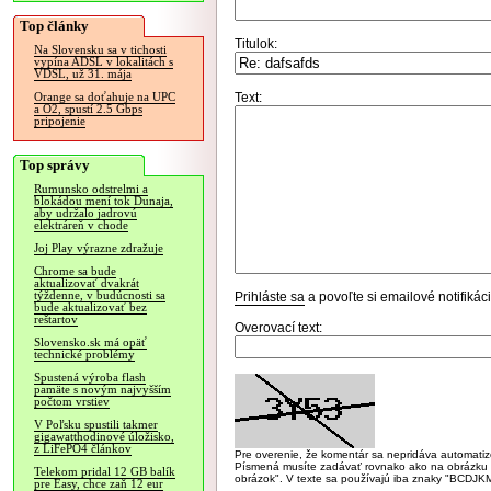
Top články
Titulok:
Na Slovensku sa v tichosti
vypína ADSL v lokalitách s
VDSL, už 31. mája
Text:
Orange sa doťahuje na UPC
a O2, spustí 2.5 Gbps
pripojenie
Top správy
Rumunsko odstrelmi a
blokádou mení tok Dunaja,
aby udržalo jadrovú
elektráreň v chode
Joj Play výrazne zdražuje
Chrome sa bude
aktualizovať dvakrát
týždenne, v budúcnosti sa
Prihláste sa
a povoľte si emailové notifiká
bude aktualizovať bez
reštartov
Overovací text:
Slovensko.sk má opäť
technické problémy
Spustená výroba flash
pamäte s novým najvyšším
počtom vrstiev
V Poľsku spustili takmer
gigawatthodinové úložisko,
z LiFePO4 článkov
Pre overenie, že komentár sa nepridáva automatizov
Písmená musíte zadávať rovnako ako na obrázku veľk
Telekom pridal 12 GB balík
obrázok". V texte sa používajú iba znaky "BC
pre Easy, chce zaň 12 eur