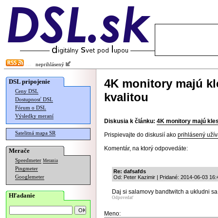
neprihlásený
4K monitory majú kl
DSL pripojenie
Ceny DSL
kvalitou
Dostupnosť DSL
Fórum o DSL
Výsledky meraní
Diskusia k článku:
4K monitory majú kles
Satelitná mapa SR
Prispievajte do diskusií ako
prihlásený užív
Komentár, na ktorý odpovedáte:
Merače
Speedmeter
Merania
Pingmeter
Re: dafsafds
Googlemeter
Od: Peter Kazimir | Pridané: 2014-06-03 16:
Daj si salamovy bandtwitch a ukludni sa
Hľadanie
Odpovedať
Meno: