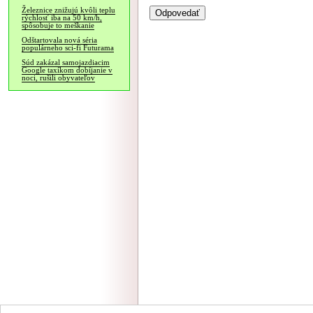
Železnice znižujú kvôli teplu
rýchlosť iba na 50 km/h,
spôsobuje to meškanie
Odštartovala nová séria
populárneho sci-fi Futurama
Súd zakázal samojazdiacim
Google taxíkom dobíjanie v
noci, rušili obyvateľov
NÁVŠTEVNOSŤ
|
INZE