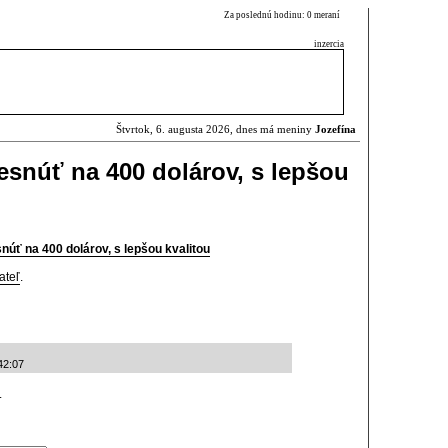
Za poslednú hodinu: 0 meraní
inzercia
Štvrtok, 6. augusta 2026, dnes má meniny
Jozefína
esnúť na 400 dolárov, s lepšou
núť na 400 dolárov, s lepšou kvalitou
ateľ
.
42:07
.