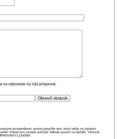
cie na odpovede na Váš príspevok.
anými prostriedkami, prosím prepíšte text, ktorý vidíte na obrázku.
é. Pokiaľ text neviete prečítať, kliknite prosím na tlačidlo "Obnoviť
DJKMPRSVWXY1234589".