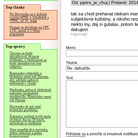
Od: pjetro_je_chuj | Pridané: 201
Top články
tak sa chod prehanat niekam inam
Na Slovensku sa v tichosti
vypína ADSL v lokalitách s
subjektivne kofotiny, a nikoho ne
VDSL, už 31. mája
niekto iny, daj si gutalax, potom 
Orange sa doťahuje na UPC
dakujem
a O2, spustí 2.5 Gbps
Odpovedať
pripojenie
Top správy
Meno:
Chrome sa bude
aktualizovať dvakrát
týždenne, v budúcnosti sa
Titulok:
bude aktualizovať bez
reštartov
Rumunsko odstrelmi a
blokádou mení tok Dunaja,
Text:
aby udržalo jadrovú
elektráreň v chode
Maďarsko jadrovú elektráreň
nakoniec kompletne
neodstavilo, Rumunsko mení
tok Dunaja
Slovensko.sk má opäť
technické problémy
Železnice znižujú kvôli teplu
rýchlosť iba na 50 km/h,
spôsobuje to meškanie
Alza nasadila dve novinky,
jednu užitočnú a jednu
Prihláste sa
a povoľte si emailové notifiká
kontroverznú