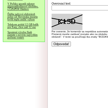
Overovací text:
V Poľsku spustili takmer
gigawatthodinové úložisko,
z LiFePO4 článkov
Ďalšia jadrová elektráreň
južne od Slovenska musela
kvôli teplu znížiť výkon
Telekom pridal 12 GB balík
pre Easy, chce zaň 12 eur
Pre overenie, že komentár sa nepridáva automatizov
Spustená výroba flash
Písmená musíte zadávať rovnako ako na obrázku veľk
pamäte s novým najvyšším
obrázok". V texte sa používajú iba znaky "BC
počtom vrstiev