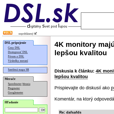
neprihlásený
4K monitory majú
DSL pripojenie
Ceny DSL
lepšou kvalitou
Dostupnosť DSL
Fórum o DSL
Výsledky meraní
Satelitná mapa SR
Diskusia k článku:
4K monit
lepšou kvalitou
Merače
Speedmeter
Merania
Prispievajte do diskusií ako
p
Pingmeter
Googlemeter
Komentár, na ktorý odpovedá
Hľadanie
Re: dafsafds