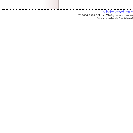
NÁVŠTEVNOSŤ
|
INZE
(C) 2004, 2005 DSL.sk | Všetky práva vyhradené
Všetky uvedené informácie sú b