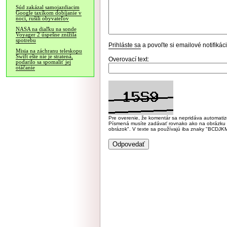
Súd zakázal samojazdiacim
Google taxíkom dobíjanie v
noci, rušili obyvateľov
NASA na diaľku na sonde
Voyager 2 úspešne znížila
spotrebu
Prihláste sa
a povoľte si emailové notifiká
Misia na záchranu teleskopu
Swift ešte nie je stratená,
Overovací text:
podarilo sa spomaliť jej
otáčanie
Pre overenie, že komentár sa nepridáva automatizov
Písmená musíte zadávať rovnako ako na obrázku veľk
obrázok". V texte sa používajú iba znaky "BC