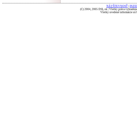
NÁVŠTEVNOSŤ
|
INZE
(C) 2004, 2005 DSL.sk | Všetky práva vyhradené
Všetky uvedené informácie sú b