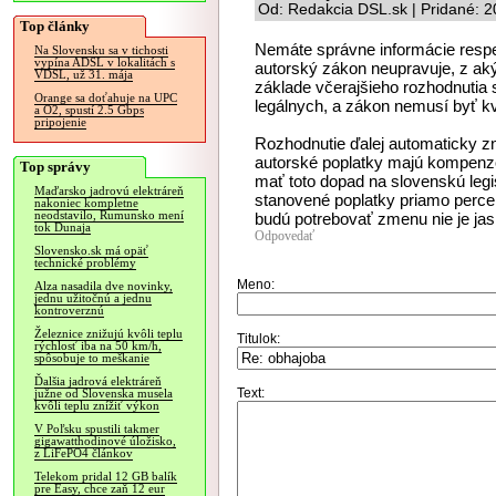
Od: Redakcia DSL.sk | Pridané: 
Top články
Nemáte správne informácie respek
Na Slovensku sa v tichosti
vypína ADSL v lokalitách s
autorský zákon neupravuje, z aký
VDSL, už 31. mája
základe včerajšieho rozhodnutia 
Orange sa doťahuje na UPC
legálnych, a zákon nemusí byť k
a O2, spustí 2.5 Gbps
pripojenie
Rozhodnutie ďalej automaticky z
autorské poplatky majú kompenzo
Top správy
mať toto dopad na slovenskú legisl
Maďarsko jadrovú elektráreň
stanovené poplatky priamo percen
nakoniec kompletne
neodstavilo, Rumunsko mení
budú potrebovať zmenu nie je jas
tok Dunaja
Odpovedať
Slovensko.sk má opäť
technické problémy
Meno:
Alza nasadila dve novinky,
jednu užitočnú a jednu
kontroverznú
Železnice znižujú kvôli teplu
Titulok:
rýchlosť iba na 50 km/h,
spôsobuje to meškanie
Ďalšia jadrová elektráreň
Text:
južne od Slovenska musela
kvôli teplu znížiť výkon
V Poľsku spustili takmer
gigawatthodinové úložisko,
z LiFePO4 článkov
Telekom pridal 12 GB balík
pre Easy, chce zaň 12 eur