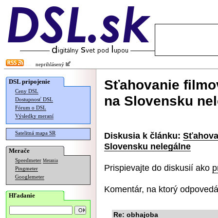
neprihlásený
Sťahovanie filmov
DSL pripojenie
Ceny DSL
na Slovensku ne
Dostupnosť DSL
Fórum o DSL
Výsledky meraní
Satelitná mapa SR
Diskusia k článku:
Sťahovan
Slovensku nelegálne
Merače
Speedmeter
Merania
Prispievajte do diskusií ako
p
Pingmeter
Googlemeter
Komentár, na ktorý odpovedá
Hľadanie
Re: obhajoba