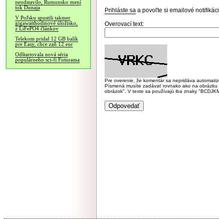
neodstavilo, Rumunsko mení
tok Dunaja
Prihláste sa
a povoľte si emailové notifiká
V Poľsku spustili takmer
gigawatthodinové úložisko,
Overovací text:
z LiFePO4 článkov
Telekom pridal 12 GB balík
pre Easy, chce zaň 12 eur
Odštartovala nová séria
populárneho sci-fi Futurama
Pre overenie, že komentár sa nepridáva automatizov
Písmená musíte zadávať rovnako ako na obrázku veľk
obrázok". V texte sa používajú iba znaky "BC