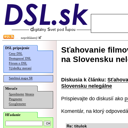
neprihlásený
Sťahovanie filmov
DSL pripojenie
Ceny DSL
na Slovensku ne
Dostupnosť DSL
Fórum o DSL
Výsledky meraní
Satelitná mapa SR
Diskusia k článku:
Sťahovan
Slovensku nelegálne
Merače
Speedmeter
Merania
Prispievajte do diskusií ako
p
Pingmeter
Googlemeter
Komentár, na ktorý odpovedá
Hľadanie
Re: titulok