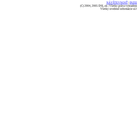
NÁVŠTEVNOSŤ
|
INZE
(C) 2004, 2005 DSL.sk | Všetky práva vyhradené
Všetky uvedené informácie sú b