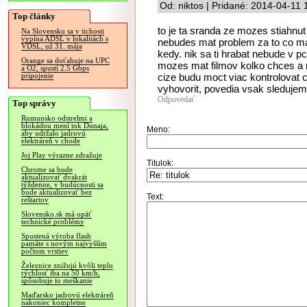
Od: niktos | Pridané: 2014-04-11 
Top články
to je ta sranda ze mozes stiahnut
Na Slovensku sa v tichosti
vypína ADSL v lokalitách s
nebudes mat problem za to co mas
VDSL, už 31. mája
kedy. nik sa ti hrabat nebude v pc
Orange sa doťahuje na UPC
mozes mat filmov kolko chces a m
a O2, spustí 2.5 Gbps
cize budu moct viac kontrolovat c
pripojenie
vyhovorit, povedia vsak sledujeme
Odpovedať
Top správy
Rumunsko odstrelmi a
blokádou mení tok Dunaja,
Meno:
aby udržalo jadrovú
elektráreň v chode
Joj Play výrazne zdražuje
Titulok:
Chrome sa bude
aktualizovať dvakrát
týždenne, v budúcnosti sa
bude aktualizovať bez
Text:
reštartov
Slovensko.sk má opäť
technické problémy
Spustená výroba flash
pamäte s novým najvyšším
počtom vrstiev
Železnice znižujú kvôli teplu
rýchlosť iba na 50 km/h,
spôsobuje to meškanie
Maďarsko jadrovú elektráreň
nakoniec kompletne