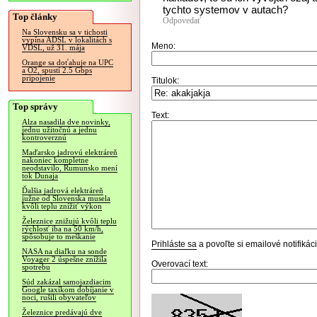
tychto systemov v autach?
Top články
Odpovedať
Na Slovensku sa v tichosti
vypína ADSL v lokalitách s
Meno:
VDSL, už 31. mája
Orange sa doťahuje na UPC
a O2, spustí 2.5 Gbps
pripojenie
Titulok:
Top správy
Text:
Alza nasadila dve novinky,
jednu užitočnú a jednu
kontroverznú
Maďarsko jadrovú elektráreň
nakoniec kompletne
neodstavilo, Rumunsko mení
tok Dunaja
Ďalšia jadrová elektráreň
južne od Slovenska musela
kvôli teplu znížiť výkon
Železnice znižujú kvôli teplu
rýchlosť iba na 50 km/h,
spôsobuje to meškanie
Prihláste sa
a povoľte si emailové notifiká
NASA na diaľku na sonde
Voyager 2 úspešne znížila
Overovací text:
spotrebu
Súd zakázal samojazdiacim
Google taxíkom dobíjanie v
noci, rušili obyvateľov
Železnice predávajú dve