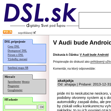
neprihlásený
V Audi bude Androi
DSL pripojenie
Ceny DSL
Dostupnosť DSL
Diskusia k článku:
V Audi bude Android
Fórum o DSL
Výsledky meraní
Prispievajte do diskusií ako
prihlásený užív
Satelitná mapa SR
Komentár, na ktorý odpovedáte:
Merače
akakjakja
Speedmeter
Merania
Od: ahajaja | Pridané: 2013-12-3
Pingmeter
Googlemeter
pride mi to neskutocne neskoro, 
podobny otvoreny system aj s do
Hľadanie
automobilky zaspali dobu, ale pr
by ziskali velku konkurencnu vyh
nakladov, to su ich vyvojari ozaj 