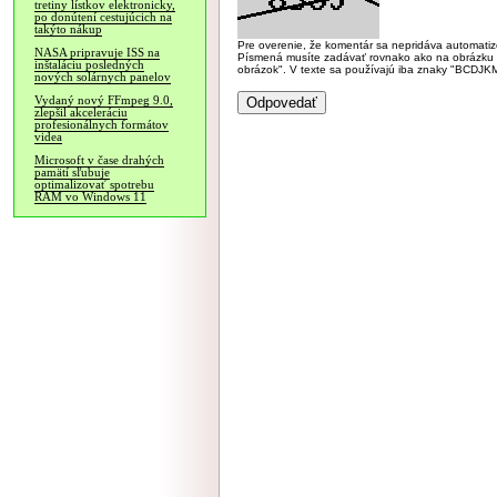
tretiny lístkov elektronicky,
po donútení cestujúcich na
takýto nákup
Pre overenie, že komentár sa nepridáva automatizov
NASA pripravuje ISS na
Písmená musíte zadávať rovnako ako na obrázku veľk
inštaláciu posledných
obrázok". V texte sa používajú iba znaky "BC
nových solárnych panelov
Vydaný nový FFmpeg 9.0,
zlepšil akceleráciu
profesionálnych formátov
videa
Microsoft v čase drahých
pamätí sľubuje
optimalizovať spotrebu
RAM vo Windows 11