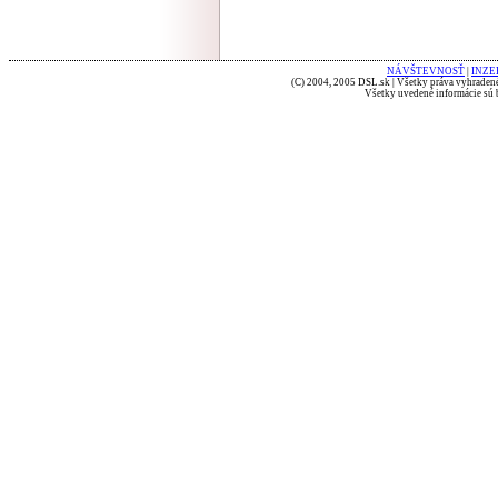
NÁVŠTEVNOSŤ
|
INZE
(C) 2004, 2005 DSL.sk | Všetky práva vyhradené
Všetky uvedené informácie sú b