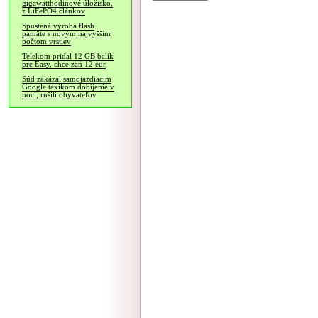
gigawatthodinové úložisko,
z LiFePO4 článkov
Spustená výroba flash
pamäte s novým najvyšším
počtom vrstiev
Telekom pridal 12 GB balík
pre Easy, chce zaň 12 eur
Súd zakázal samojazdiacim
Google taxíkom dobíjanie v
noci, rušili obyvateľov