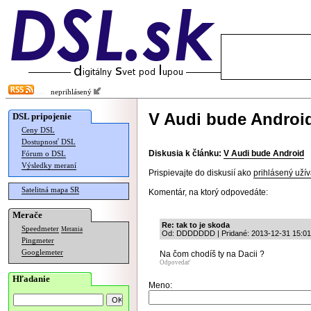
neprihlásený
V Audi bude Androi
DSL pripojenie
Ceny DSL
Dostupnosť DSL
Diskusia k článku:
V Audi bude Android
Fórum o DSL
Výsledky meraní
Prispievajte do diskusií ako
prihlásený užív
Satelitná mapa SR
Komentár, na ktorý odpovedáte:
Merače
Re: tak to je skoda
Speedmeter
Merania
Od: DDDDDDD | Pridané: 2013-12-31 15:01
Pingmeter
Googlemeter
Na čom chodíš ty na Dacii ?
Odpovedať
Hľadanie
Meno: