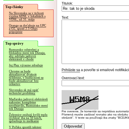
Titulok:
Top články
Na Slovensku sa v tichosti
vypína ADSL v lokalitách s
Text:
VDSL, už 31. mája
Orange sa doťahuje na UPC
a O2, spustí 2.5 Gbps
pripojenie
Top správy
Rumunsko odstrelmi a
blokádou mení tok Dunaja,
aby udržalo jadrovú
elektráreň v chode
Joj Play výrazne zdražuje
Prihláste sa
a povoľte si emailové notifiká
Chrome sa bude
aktualizovať dvakrát
týždenne, v budúcnosti sa
Overovací text:
bude aktualizovať bez
reštartov
Slovensko.sk má opäť
technické problémy
Maďarsko jadrovú elektráreň
nakoniec kompletne
neodstavilo, Rumunsko mení
tok Dunaja
Pre overenie, že komentár sa nepridáva automatizov
Písmená musíte zadávať rovnako ako na obrázku veľk
Železnice znižujú kvôli teplu
obrázok". V texte sa používajú iba znaky "BC
rýchlosť iba na 50 km/h,
spôsobuje to meškanie
V Poľsku spustili takmer