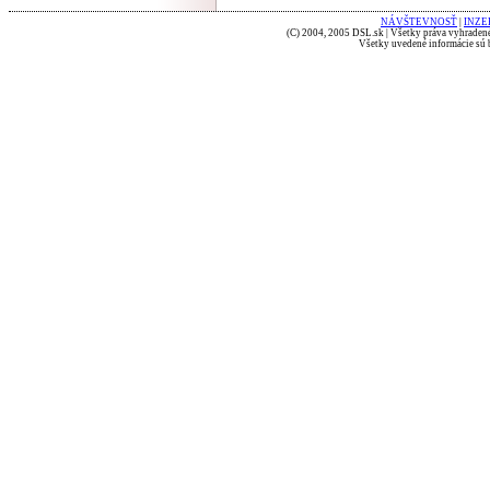
NÁVŠTEVNOSŤ
|
INZE
(C) 2004, 2005 DSL.sk | Všetky práva vyhradené
Všetky uvedené informácie sú b