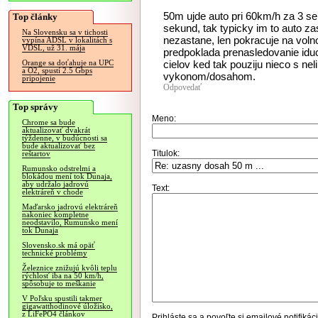
50m ujde auto pri 60km/h za 3 s
Top články
sekund, tak typicky im to auto za
Na Slovensku sa v tichosti
nezastane, len pokracuje na voln
vypína ADSL v lokalitách s
VDSL, už 31. mája
predpoklada prenasledovanie idu
cielov ked tak pouziju nieco s n
Orange sa doťahuje na UPC
a O2, spustí 2.5 Gbps
vykonom/dosahom.
pripojenie
Odpovedať
Top správy
Meno:
Chrome sa bude
aktualizovať dvakrát
týždenne, v budúcnosti sa
bude aktualizovať bez
Titulok:
reštartov
Rumunsko odstrelmi a
blokádou mení tok Dunaja,
aby udržalo jadrovú
Text:
elektráreň v chode
Maďarsko jadrovú elektráreň
nakoniec kompletne
neodstavilo, Rumunsko mení
tok Dunaja
Slovensko.sk má opäť
technické problémy
Železnice znižujú kvôli teplu
rýchlosť iba na 50 km/h,
spôsobuje to meškanie
V Poľsku spustili takmer
gigawatthodinové úložisko,
z LiFePO4 článkov
Prihláste sa
a povoľte si emailové notifiká