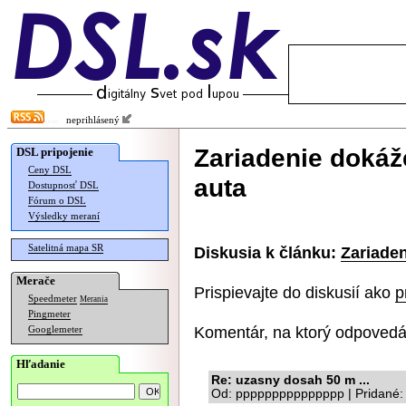
neprihlásený
Zariadenie dokáž
DSL pripojenie
Ceny DSL
auta
Dostupnosť DSL
Fórum o DSL
Výsledky meraní
Satelitná mapa SR
Diskusia k článku:
Zariade
Merače
Prispievajte do diskusií ako
p
Speedmeter
Merania
Pingmeter
Komentár, na ktorý odpovedá
Googlemeter
Hľadanie
Re: uzasny dosah 50 m ...
Od: ppppppppppppppp | Pridané: