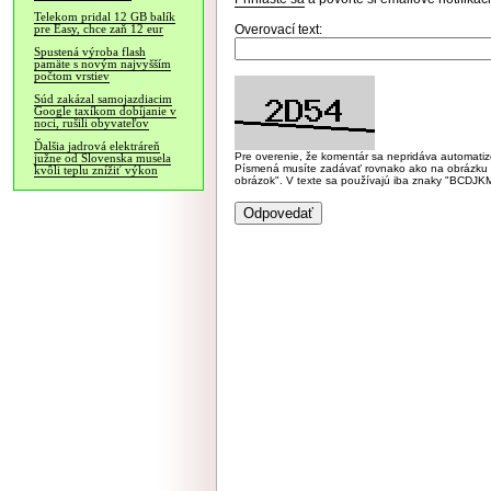
Telekom pridal 12 GB balík
Overovací text:
pre Easy, chce zaň 12 eur
Spustená výroba flash
pamäte s novým najvyšším
počtom vrstiev
Súd zakázal samojazdiacim
Google taxíkom dobíjanie v
noci, rušili obyvateľov
Ďalšia jadrová elektráreň
Pre overenie, že komentár sa nepridáva automatizov
južne od Slovenska musela
Písmená musíte zadávať rovnako ako na obrázku veľk
kvôli teplu znížiť výkon
obrázok". V texte sa používajú iba znaky "BC