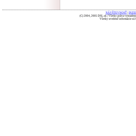
NÁVŠTEVNOSŤ
|
INZE
(C) 2004, 2005 DSL.sk | Všetky práva vyhradené
Všetky uvedené informácie sú b