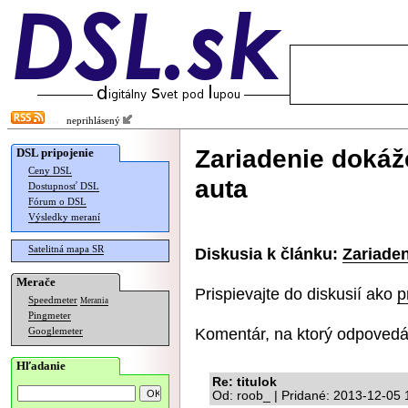
neprihlásený
Zariadenie dokáž
DSL pripojenie
Ceny DSL
auta
Dostupnosť DSL
Fórum o DSL
Výsledky meraní
Satelitná mapa SR
Diskusia k článku:
Zariade
Merače
Prispievajte do diskusií ako
p
Speedmeter
Merania
Pingmeter
Komentár, na ktorý odpovedá
Googlemeter
Hľadanie
Re: titulok
Od: roob_ | Pridané: 2013-12-05 