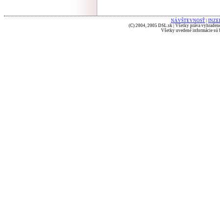
NÁVŠTEVNOSŤ
|
INZE
(C) 2004, 2005 DSL.sk | Všetky práva vyhradené
Všetky uvedené informácie sú b