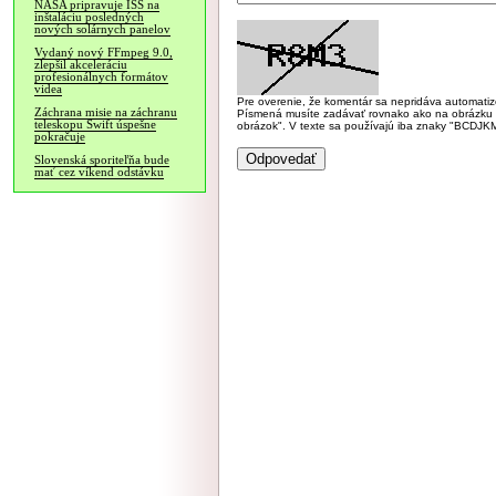
NASA pripravuje ISS na
inštaláciu posledných
nových solárnych panelov
Vydaný nový FFmpeg 9.0,
zlepšil akceleráciu
profesionálnych formátov
videa
Pre overenie, že komentár sa nepridáva automatizov
Záchrana misie na záchranu
Písmená musíte zadávať rovnako ako na obrázku veľk
teleskopu Swift úspešne
obrázok". V texte sa používajú iba znaky "BC
pokračuje
Slovenská sporiteľňa bude
mať cez víkend odstávku