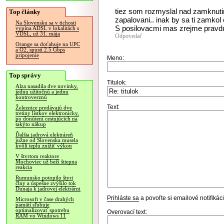
tiez som rozmyslal nad zamknutim
Top články
zapalovani.. inak by sa ti zamkol 
Na Slovensku sa v tichosti
S posilovacmi mas zrejme pravdu
vypína ADSL v lokalitách s
VDSL, už 31. mája
Odpovedať
Orange sa doťahuje na UPC
a O2, spustí 2.5 Gbps
pripojenie
Meno:
Top správy
Titulok:
Alza nasadila dve novinky,
jednu užitočnú a jednu
kontroverznú
Text:
Železnice predávajú dve
tretiny lístkov elektronicky,
po donútení cestujúcich na
takýto nákup
Ďalšia jadrová elektráreň
južne od Slovenska musela
kvôli teplu znížiť výkon
V štvrtom reaktore
Mochoviec už beží štiepna
reakcia
Rumunsko potopilo štyri
člny a úspešne zvýšilo tok
Dunaja k jadrovej elektrárni
Prihláste sa
a povoľte si emailové notifiká
Microsoft v čase drahých
pamätí sľubuje
optimalizovať spotrebu
Overovací text:
RAM vo Windows 11