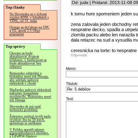
Od: jude | Pridané: 2013-11-08 0
Top články
k tomu hore spomeniem jeden su
Na Slovensku sa v tichosti
vypína ADSL v lokalitách s
VDSL, už 31. mája
zena zalovala jeden obchodny reta
Orange sa doťahuje na UPC
nespratne decko, spadla a utrpel
a O2, spustí 2.5 Gbps
zlomila packu alebo len narazila t
pripojenie
dala retazec na sud a vysudila ma
Top správy
ceresnicka na torte: to nespratne 
Chrome sa bude
Odpovedať
aktualizovať dvakrát
týždenne, v budúcnosti sa
bude aktualizovať bez
reštartov
Meno:
Rumunsko odstrelmi a
blokádou mení tok Dunaja,
aby udržalo jadrovú
elektráreň v chode
Titulok:
Maďarsko jadrovú elektráreň
nakoniec kompletne
neodstavilo, Rumunsko mení
Text:
tok Dunaja
Slovensko.sk má opäť
technické problémy
Železnice znižujú kvôli teplu
rýchlosť iba na 50 km/h,
spôsobuje to meškanie
V Poľsku spustili takmer
gigawatthodinové úložisko,
z LiFePO4 článkov