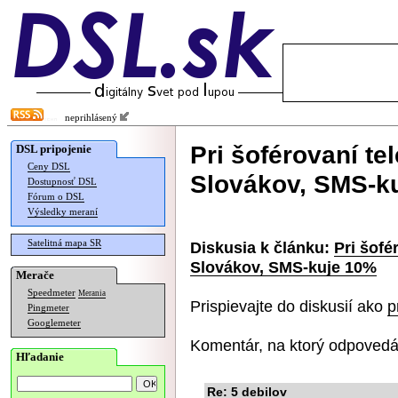
neprihlásený
Pri šoférovaní te
DSL pripojenie
Ceny DSL
Slovákov, SMS-k
Dostupnosť DSL
Fórum o DSL
Výsledky meraní
Satelitná mapa SR
Diskusia k článku:
Pri šofé
Slovákov, SMS-kuje 10%
Merače
Speedmeter
Merania
Prispievajte do diskusií ako
p
Pingmeter
Googlemeter
Komentár, na ktorý odpovedá
Hľadanie
Re: 5 debilov