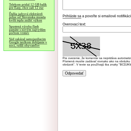
Telekom pridal 12 GB balík
pre Easy, chce zaň 12 eur
Ďalšia jadrová elektráreň
Prihláste sa
a povoľte si emailové notifiká
južne od Slovenska musela
kvôli teplu znížiť výkon
Overovací text:
Spustená výroba flash
pamäte s novým najvyšším
počtom vrstiev
Súd zakázal samojazdiacim
Google taxíkom dobíjanie v
noci, rušili obyvateľov
Pre overenie, že komentár sa nepridáva automatizov
Písmená musíte zadávať rovnako ako na obrázku veľk
obrázok". V texte sa používajú iba znaky "BC