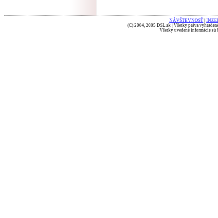
NÁVŠTEVNOSŤ
|
INZE
(C) 2004, 2005 DSL.sk | Všetky práva vyhradené
Všetky uvedené informácie sú b