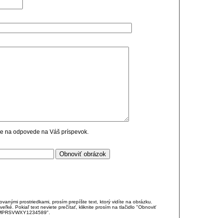
cie na odpovede na Váš príspevok.
anými prostriedkami, prosím prepíšte text, ktorý vidíte na obrázku.
é. Pokiaľ text neviete prečítať, kliknite prosím na tlačidlo "Obnoviť
DJKMPRSVWXY1234589".