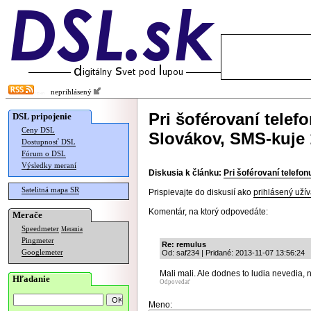
neprihlásený
Pri šoférovaní telef
DSL pripojenie
Ceny DSL
Slovákov, SMS-kuje
Dostupnosť DSL
Fórum o DSL
Výsledky meraní
Diskusia k článku:
Pri šoférovaní telefo
Satelitná mapa SR
Prispievajte do diskusií ako
prihlásený užív
Komentár, na ktorý odpovedáte:
Merače
Speedmeter
Merania
Pingmeter
Re: remulus
Googlemeter
Od: saf234 | Pridané: 2013-11-07 13:56:24
Mali mali. Ale dodnes to ludia nevedia, n
Hľadanie
Odpovedať
Meno: