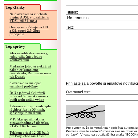
Top články
Titulok:
Na Slovensku sa v tichosti
vypína ADSL v lokalitách s
VDSL, už 31. mája
Text:
Orange sa doťahuje na UPC
a O2, spustí 2.5 Gbps
pripojenie
Top správy
Alza nasadila dve novinky,
jednu užitočnú a jednu
kontroverznú
Maďarsko jadrovú elektráreň
nakoniec kompletne
neodstavilo, Rumunsko mení
tok Dunaja
Slovensko.sk má opäť
Prihláste sa
a povoľte si emailové notifiká
technické problémy
Overovací text:
Ďalšia jadrová elektráreň
južne od Slovenska musela
kvôli teplu znížiť výkon
Železnice znižujú kvôli teplu
rýchlosť iba na 50 km/h,
spôsobuje to meškanie
V Poľsku spustili takmer
gigawatthodinové úložisko,
z LiFePO4 článkov
Pre overenie, že komentár sa nepridáva automatizov
Písmená musíte zadávať rovnako ako na obrázku veľk
Telekom pridal 12 GB balík
obrázok". V texte sa používajú iba znaky "BC
pre Easy, chce zaň 12 eur