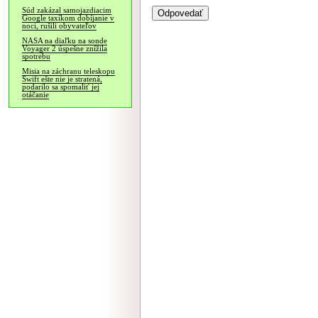
Súd zakázal samojazdiacim
Google taxíkom dobíjanie v
noci, rušili obyvateľov
NASA na diaľku na sonde
Voyager 2 úspešne znížila
spotrebu
Misia na záchranu teleskopu
Swift ešte nie je stratená,
podarilo sa spomaliť jej
otáčanie