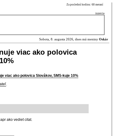
Za poslednú hodinu: 68 meraní
inzercia
Sobota, 8. augusta 2026, dnes má meniny
Oskár
onuje viac ako polovica
 10%
nuje viac ako polovica Slovákov, SMS-kuje 10%
ateľ
.
apr ako vediet citat.