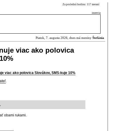
Za poslednú hodinu: 117 meraní
inzercia
Piatok, 7. augusta 2026, dnes má meniny
Štefánia
onuje viac ako polovica
 10%
nuje viac ako polovica Slovákov, SMS-kuje 10%
ateľ
.
7
žať obami rukami.