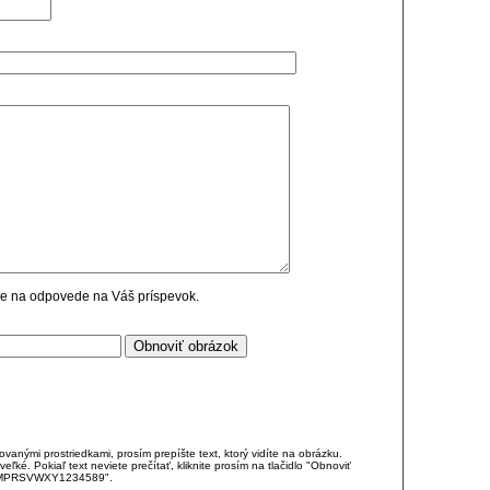
cie na odpovede na Váš príspevok.
anými prostriedkami, prosím prepíšte text, ktorý vidíte na obrázku.
é. Pokiaľ text neviete prečítať, kliknite prosím na tlačidlo "Obnoviť
DJKMPRSVWXY1234589".