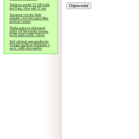
Telekom pridal 12 GB balík
pre Easy, chce zaň 12 eur
Spustená výroba flash
pamäte s novým najvyšším
počtom vrstiev
Ďalšia jadrová elektráreň
južne od Slovenska musela
kvôli teplu znížiť výkon
Súd zakázal samojazdiacim
Google taxíkom dobíjanie v
noci, rušili obyvateľov