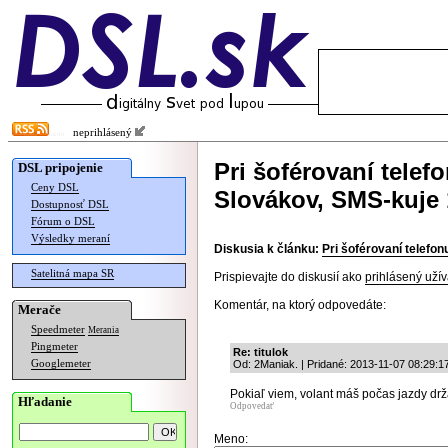
neprihlásený
Pri šoférovaní telef
DSL pripojenie
Ceny DSL
Slovákov, SMS-kuje
Dostupnosť DSL
Fórum o DSL
Výsledky meraní
Diskusia k článku:
Pri šoférovaní telefo
Satelitná mapa SR
Prispievajte do diskusií ako
prihlásený užív
Komentár, na ktorý odpovedáte:
Merače
Speedmeter
Merania
Pingmeter
Re: titulok
Googlemeter
Od: 2Maniak. | Pridané: 2013-11-07 08:29:1
Pokiaľ viem, volant máš počas jazdy dr
Hľadanie
Odpovedať
Meno: