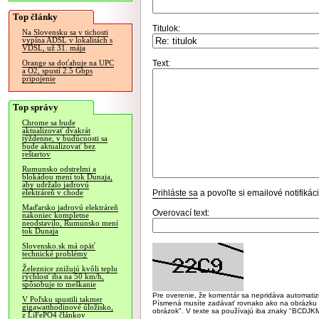
Top články
Titulok:
Na Slovensku sa v tichosti
vypína ADSL v lokalitách s
VDSL, už 31. mája
Text:
Orange sa doťahuje na UPC
a O2, spustí 2.5 Gbps
pripojenie
Top správy
Chrome sa bude
aktualizovať dvakrát
týždenne, v budúcnosti sa
bude aktualizovať bez
reštartov
Rumunsko odstrelmi a
blokádou mení tok Dunaja,
aby udržalo jadrovú
Prihláste sa
a povoľte si emailové notifiká
elektráreň v chode
Maďarsko jadrovú elektráreň
Overovací text:
nakoniec kompletne
neodstavilo, Rumunsko mení
tok Dunaja
Slovensko.sk má opäť
technické problémy
Železnice znižujú kvôli teplu
rýchlosť iba na 50 km/h,
spôsobuje to meškanie
Pre overenie, že komentár sa nepridáva automatizov
V Poľsku spustili takmer
Písmená musíte zadávať rovnako ako na obrázku veľk
gigawatthodinové úložisko,
obrázok". V texte sa používajú iba znaky "BC
z LiFePO4 článkov