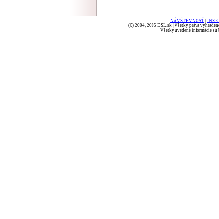
NÁVŠTEVNOSŤ
|
INZE
(C) 2004, 2005 DSL.sk | Všetky práva vyhradené
Všetky uvedené informácie sú b