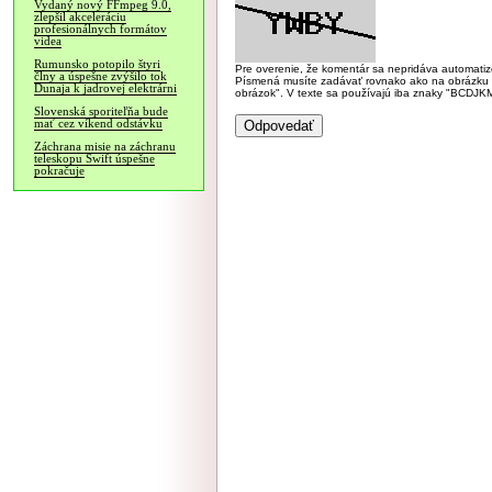
Vydaný nový FFmpeg 9.0,
zlepšil akceleráciu
profesionálnych formátov
videa
Rumunsko potopilo štyri
Pre overenie, že komentár sa nepridáva automatizov
člny a úspešne zvýšilo tok
Písmená musíte zadávať rovnako ako na obrázku veľk
Dunaja k jadrovej elektrárni
obrázok". V texte sa používajú iba znaky "BC
Slovenská sporiteľňa bude
mať cez víkend odstávku
Záchrana misie na záchranu
teleskopu Swift úspešne
pokračuje