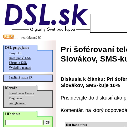
neprihlásený
Pri šoférovaní te
DSL pripojenie
Ceny DSL
Slovákov, SMS-k
Dostupnosť DSL
Fórum o DSL
Výsledky meraní
Satelitná mapa SR
Diskusia k článku:
Pri šofé
Slovákov, SMS-kuje 10%
Merače
Speedmeter
Merania
Prispievajte do diskusií ako
p
Pingmeter
Googlemeter
Komentár, na ktorý odpovedá
Hľadanie
Re: handsfree