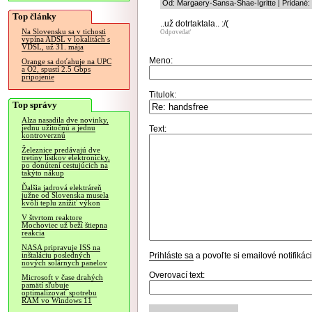
Od: Margaery-Sansa-Shae-Igritte | Pridané:
Top články
..už dotrtaktala.. :/(
Na Slovensku sa v tichosti
Odpovedať
vypína ADSL v lokalitách s
VDSL, už 31. mája
Meno:
Orange sa doťahuje na UPC
a O2, spustí 2.5 Gbps
pripojenie
Titulok:
Top správy
Alza nasadila dve novinky,
jednu užitočnú a jednu
Text:
kontroverznú
Železnice predávajú dve
tretiny lístkov elektronicky,
po donútení cestujúcich na
takýto nákup
Ďalšia jadrová elektráreň
južne od Slovenska musela
kvôli teplu znížiť výkon
V štvrtom reaktore
Mochoviec už beží štiepna
reakcia
NASA pripravuje ISS na
Prihláste sa
a povoľte si emailové notifiká
inštaláciu posledných
nových solárnych panelov
Overovací text:
Microsoft v čase drahých
pamätí sľubuje
optimalizovať spotrebu
RAM vo Windows 11