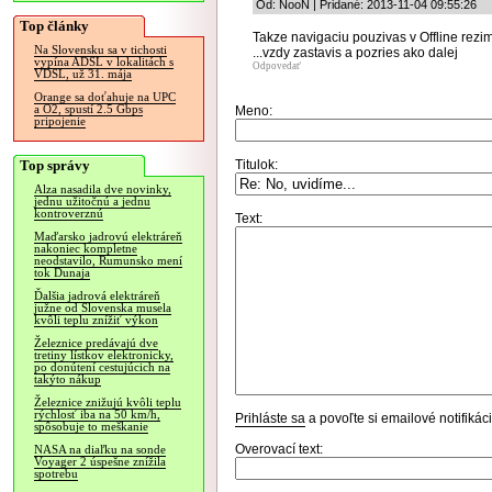
Od: NooN | Pridané: 2013-11-04 09:55:26
Top články
Takze navigaciu pouzivas v Offline rezime
Na Slovensku sa v tichosti
...vzdy zastavis a pozries ako dalej
vypína ADSL v lokalitách s
Odpovedať
VDSL, už 31. mája
Orange sa doťahuje na UPC
a O2, spustí 2.5 Gbps
Meno:
pripojenie
Top správy
Titulok:
Alza nasadila dve novinky,
jednu užitočnú a jednu
kontroverznú
Text:
Maďarsko jadrovú elektráreň
nakoniec kompletne
neodstavilo, Rumunsko mení
tok Dunaja
Ďalšia jadrová elektráreň
južne od Slovenska musela
kvôli teplu znížiť výkon
Železnice predávajú dve
tretiny lístkov elektronicky,
po donútení cestujúcich na
takýto nákup
Železnice znižujú kvôli teplu
rýchlosť iba na 50 km/h,
Prihláste sa
a povoľte si emailové notifiká
spôsobuje to meškanie
Overovací text:
NASA na diaľku na sonde
Voyager 2 úspešne znížila
spotrebu