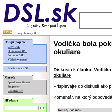
neprihlásený
Vodička bola pok
DSL pripojenie
Ceny DSL
okuliare
Dostupnosť DSL
Fórum o DSL
Výsledky meraní
Satelitná mapa SR
Diskusia k článku:
Vodička
okuliare
Merače
Speedmeter
Merania
Prispievajte do diskusií ako
p
Pingmeter
Googlemeter
Komentár, na ktorý odpovedá
Hľadanie
Re: No, uvidíme...