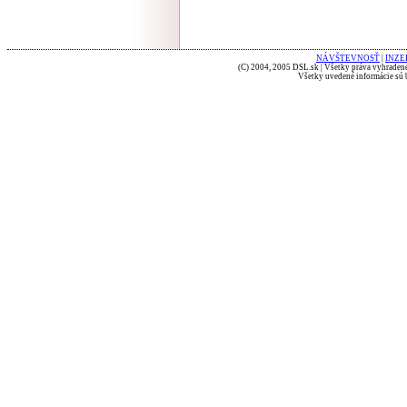
NÁVŠTEVNOSŤ
|
INZE
(C) 2004, 2005 DSL.sk | Všetky práva vyhradené
Všetky uvedené informácie sú b