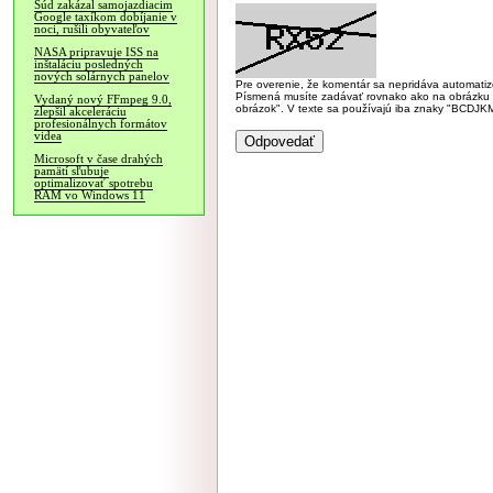
Súd zakázal samojazdiacim
Google taxíkom dobíjanie v
noci, rušili obyvateľov
NASA pripravuje ISS na
inštaláciu posledných
nových solárnych panelov
Pre overenie, že komentár sa nepridáva automatizov
Písmená musíte zadávať rovnako ako na obrázku veľk
Vydaný nový FFmpeg 9.0,
obrázok". V texte sa používajú iba znaky "BC
zlepšil akceleráciu
profesionálnych formátov
videa
Microsoft v čase drahých
pamätí sľubuje
optimalizovať spotrebu
RAM vo Windows 11