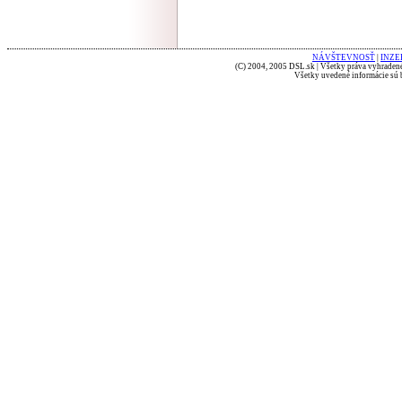
NÁVŠTEVNOSŤ
|
INZE
(C) 2004, 2005 DSL.sk | Všetky práva vyhradené
Všetky uvedené informácie sú b