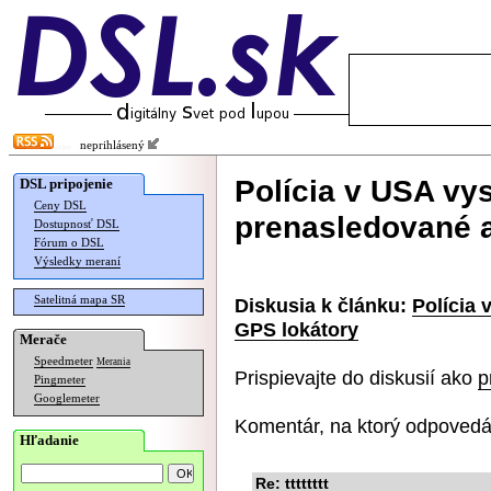
neprihlásený
Polícia v USA vys
DSL pripojenie
Ceny DSL
prenasledované a
Dostupnosť DSL
Fórum o DSL
Výsledky meraní
Satelitná mapa SR
Diskusia k článku:
Polícia 
GPS lokátory
Merače
Speedmeter
Merania
Prispievajte do diskusií ako
p
Pingmeter
Googlemeter
Komentár, na ktorý odpovedá
Hľadanie
Re: tttttttt