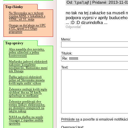
Od: 'l;pa'l;ajf | Pridané: 2013-11-
Top články
no tak na tej zakazke sa museli na
Na Slovensku sa v tichosti
vypína ADSL v lokalitách s
podpora vyprsi v aprily buduceh
VDSL, už 31. mája
... :D :D dzurindofka ...
Orange sa doťahuje na UPC
Odpovedať
a O2, spustí 2.5 Gbps
pripojenie
Meno:
Top správy
Alza nasadila dve novinky,
jednu užitočnú a jednu
Titulok:
kontroverznú
Maďarsko jadrovú elektráreň
nakoniec kompletne
Text:
neodstavilo, Rumunsko mení
tok Dunaja
Ďalšia jadrová elektráreň
južne od Slovenska musela
kvôli teplu znížiť výkon
Železnice znižujú kvôli teplu
rýchlosť iba na 50 km/h,
spôsobuje to meškanie
Železnice predávajú dve
tretiny lístkov elektronicky,
po donútení cestujúcich na
takýto nákup
NASA na diaľku na sonde
Prihláste sa
a povoľte si emailové notifiká
Voyager 2 úspešne znížila
spotrebu
Overovací text: