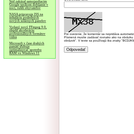
Súd zakázal samojazdiacim
Google taxíkom dobíjanie v
noci, rušili obyvateľov
NASA pripravuje ISS na
inštaláciu posledných
nových solárnych panelov
Vydaný nový FFmpeg 9.0,
zlepšil akceleráciu
profesionálnych formátov
Pre overenie, že komentár sa nepridáva automatizov
videa
Písmená musíte zadávať rovnako ako na obrázku veľk
obrázok". V texte sa používajú iba znaky "BC
Microsoft v čase drahých
pamätí sľubuje
optimalizovať spotrebu
RAM vo Windows 11