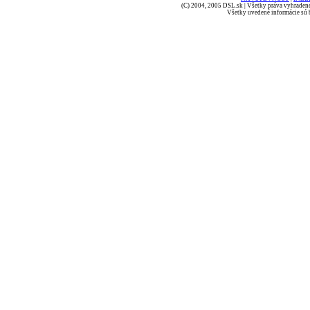
(C) 2004, 2005 DSL.sk | Všetky práva vyhradené
Všetky uvedené informácie sú b