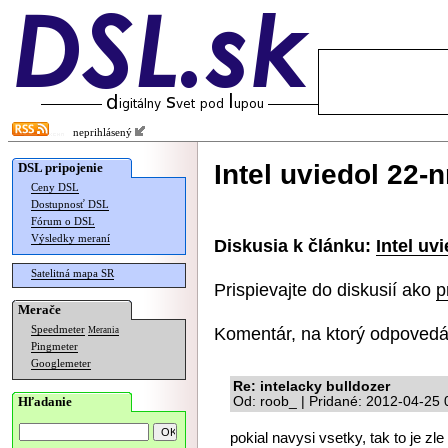
neprihlásený
Intel uviedol 22-
DSL pripojenie
Ceny DSL
Dostupnosť DSL
Fórum o DSL
Výsledky meraní
Diskusia k článku:
Intel uv
Satelitná mapa SR
Prispievajte do diskusií ako
p
Merače
Komentár, na ktorý odpovedá
Speedmeter
Merania
Pingmeter
Googlemeter
Re: intelacky bulldozer
Hľadanie
Od: roob_ | Pridané: 2012-04-25 
pokial navysi vsetky, tak to je z