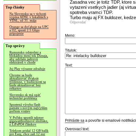
Zasadna vec je totiz TDP, ktore 
vytazeni vsetkych jadier (aj virtu
Top články
spotreba vramci TDP.
Na Slovensku sa v tichosti
Turbo maju aj FX buldozer, kedze
vypína ADSL v lokalitách s
VDSL, už 31. mája
Odpovedať
Orange sa doťahuje na UPC
a O2, spustí 2.5 Gbps
pripojenie
Meno:
Top správy
Titulok:
Rumunsko odstrelmi a
blokádou mení tok Dunaja,
aby udržalo jadrovú
elektráreň v chode
Text:
Joj Play výrazne zdražuje
Chrome sa bude
aktualizovať dvakrát
týždenne, v budúcnosti sa
bude aktualizovať bez
reštartov
Slovensko.sk má opäť
technické problémy
Spustená výroba flash
pamäte s novým najvyšším
počtom vrstiev
V Poľsku spustili takmer
Prihláste sa
a povoľte si emailové notifiká
gigawatthodinové úložisko,
z LiFePO4 článkov
Overovací text:
Telekom pridal 12 GB balík
pre Easy, chce zaň 12 eur