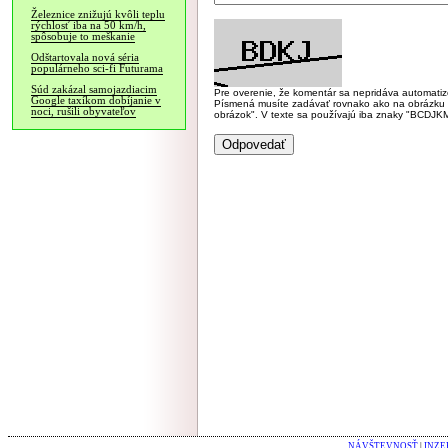
Železnice znižujú kvôli teplu
rýchlosť iba na 50 km/h,
spôsobuje to meškanie
Odštartovala nová séria
populárneho sci-fi Futurama
Súd zakázal samojazdiacim
Pre overenie, že komentár sa nepridáva automatizov
Google taxíkom dobíjanie v
Písmená musíte zadávať rovnako ako na obrázku veľk
noci, rušili obyvateľov
obrázok". V texte sa používajú iba znaky "BC
NÁVŠTEVNOSŤ
|
INZE