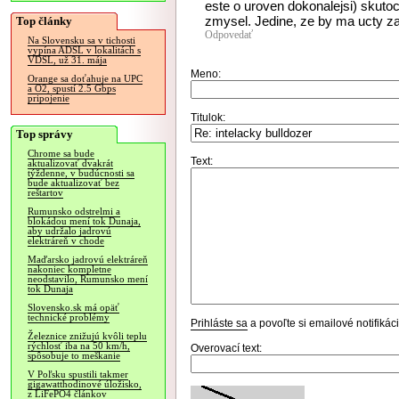
este o uroven dokonalejsi) sku
zmysel. Jedine, ze by ma ucty za 
Top články
Odpovedať
Na Slovensku sa v tichosti
vypína ADSL v lokalitách s
VDSL, už 31. mája
Meno:
Orange sa doťahuje na UPC
a O2, spustí 2.5 Gbps
pripojenie
Titulok:
Top správy
Chrome sa bude
Text:
aktualizovať dvakrát
týždenne, v budúcnosti sa
bude aktualizovať bez
reštartov
Rumunsko odstrelmi a
blokádou mení tok Dunaja,
aby udržalo jadrovú
elektráreň v chode
Maďarsko jadrovú elektráreň
nakoniec kompletne
neodstavilo, Rumunsko mení
tok Dunaja
Slovensko.sk má opäť
technické problémy
Prihláste sa
a povoľte si emailové notifiká
Železnice znižujú kvôli teplu
rýchlosť iba na 50 km/h,
Overovací text:
spôsobuje to meškanie
V Poľsku spustili takmer
gigawatthodinové úložisko,
z LiFePO4 článkov