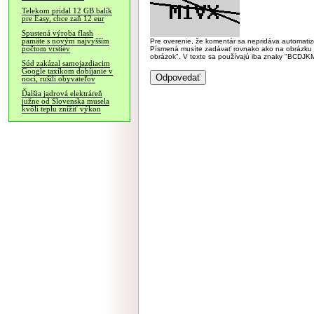
Telekom pridal 12 GB balík
pre Easy, chce zaň 12 eur
Spustená výroba flash
pamäte s novým najvyšším
Pre overenie, že komentár sa nepridáva automatizov
počtom vrstiev
Písmená musíte zadávať rovnako ako na obrázku veľk
obrázok". V texte sa používajú iba znaky "BC
Súd zakázal samojazdiacim
Google taxíkom dobíjanie v
noci, rušili obyvateľov
Ďalšia jadrová elektráreň
južne od Slovenska musela
kvôli teplu znížiť výkon