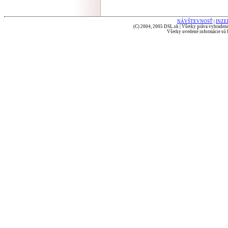
NÁVŠTEVNOSŤ
|
INZE
(C) 2004, 2005 DSL.sk | Všetky práva vyhradené
Všetky uvedené informácie sú b