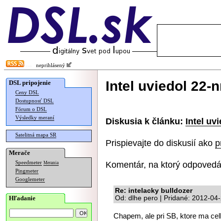
neprihlásený
Intel uviedol 22-
DSL pripojenie
Ceny DSL
Dostupnosť DSL
Fórum o DSL
Výsledky meraní
Diskusia k článku:
Intel uv
Satelitná mapa SR
Prispievajte do diskusií ako
p
Merače
Komentár, na ktorý odpovedá
Speedmeter
Merania
Pingmeter
Googlemeter
Re: intelacky bulldozer
Hľadanie
Od: dlhe pero | Pridané: 2012-04
Chapem, ale pri SB, ktore ma ce